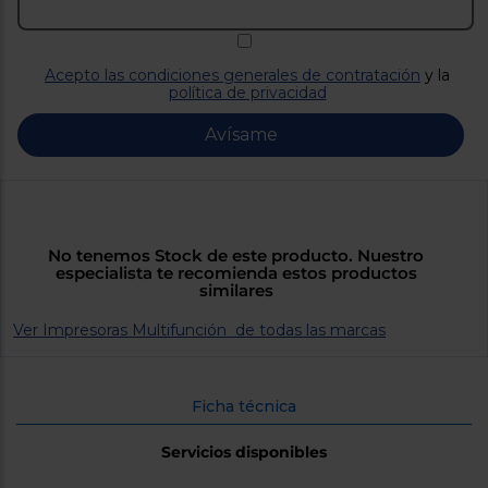
Priorizamos
la entrega
con
nuestros
propios
Acepto las condiciones generales de contratación
y la
instaladores
política de privacidad
Te
mostramos
Avísame
tu tienda
más
cercana
Ahorramos
en
combustible
y
cuidamos
No tenemos Stock de este producto. Nuestro
el planeta
especialista te recomienda estos productos
similares
VALIDAR
Ver Impresoras Multifunción de todas las marcas
O
también
Ficha técnica
puedes:
Servicios disponibles
Iniciar
Registrarse
sesión