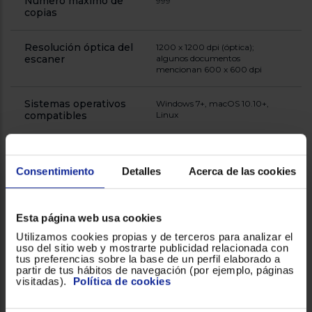
Número máximo de
999
copias
Resolución óptica del
1200 x 1200 dpi (óptica);
escaner
algunos documentos
mencionan 600 x 600 dpi
Sistemas operativos
Windows 7+, macOS 10.10+,
compatibles
Linux
Tamaño max (A3, A4)
A4, Carta
Consentimiento
Detalles
Acerca de las cookies
Tecnología
Láser
Esta página web usa cookies
Tiempo hasta primera
8.5 seg
página (negro, normal)
Utilizamos cookies propias y de terceros para analizar el
uso del sitio web y mostrarte publicidad relacionada con
tus preferencias sobre la base de un perfil elaborado a
Tipo de impresión
Monocromo, láser
partir de tus hábitos de navegación (por ejemplo, páginas
visitadas).
Política de cookies
Velocidad de copiado
34 cpm