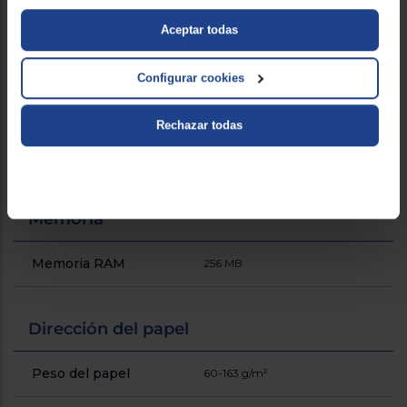
Aceptar todas
Velocidad de impresión
34 ppm
(negro, calidad normal,
A4/US Carta)
Configurar cookies
Velocidad (ppm)
34 ppm (A4)
!
Rechazar todas
Ciclo de trabajo (máximo)
30,000 páginas/mes
Memoria
Memoria RAM
256 MB
Dirección del papel
Peso del papel
60-163 g/m²