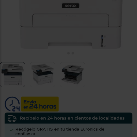
tá
ti
p
y
us
lo
con
g
mejor
d
plazo
to
de
y
ar
entrega
¿Por
qué
te
pedimos
tu
código
postal?
Productos
con
Recíbelo en 24 horas en cientos de localidades
entrega
en
24
Recógelo GRATIS en tu tienda Euronics de
horas
y/o
confianza
los más