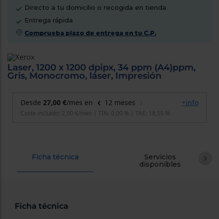
cercanos
Directo a tu domicilio o recogida en tienda
Priorizamos
Entrega rápida
la entrega
con
Comprueba plazo de entrega en tu C.P.
nuestros
propios
instaladores
Te
Laser, 1200 x 1200 dpipx, 34 ppm (A4)ppm,
mostramos
Gris, Monocromo, láser, Impresión
tu tienda
más
cercana
Ahorramos
en
combustible
y
cuidamos
el planeta
VALIDAR
Ficha técnica
Servicios
disponibles
O
también
puedes:
Ficha técnica
Iniciar