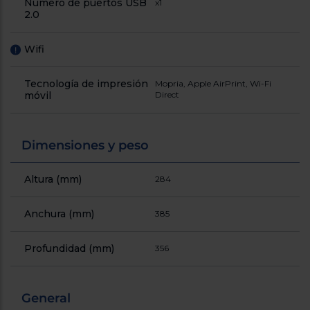
Número de puertos USB
x1
2.0
Wifi
!
Tecnología de impresión
Mopria, Apple AirPrint, Wi-Fi
móvil
Direct
Dimensiones y peso
Altura (mm)
284
Anchura (mm)
385
Profundidad (mm)
356
General