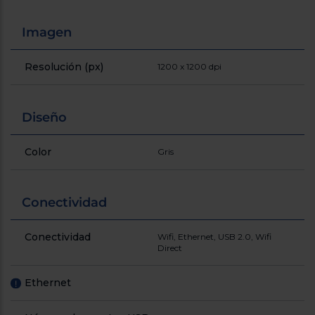
Registrarse
sesión
Imagen
Resolución (px)
1200 x 1200 dpi
Diseño
Color
Gris
Conectividad
Conectividad
Wifi, Ethernet, USB 2.0, Wifi
Direct
Ethernet
!