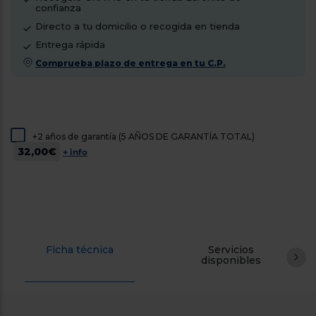
confianza
cercanos
Priorizamos
Directo a tu domicilio o recogida en tienda
la entrega
con
Entrega rápida
nuestros
Comprueba plazo de entrega en tu C.P.
propios
instaladores
Te
mostramos
tu tienda
más
cercana
+2 años de garantía (5 AÑOS DE GARANTÍA TOTAL)
Ahorramos
32,00€
+ info
en
combustible
y
cuidamos
el planeta
VALIDAR
Ficha técnica
Servicios
disponibles
O
también
puedes:
Iniciar