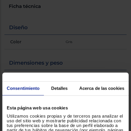
Registrarse
sesión
Ficha técnica
Diseño
Color
Gris
Dimensiones y peso
Altura (mm)
65
Consentimiento
Detalles
Acerca de las cookies
General
Esta página web usa cookies
Prestaciones
Compatible con ollas de presión
Utilizamos cookies propias y de terceros para analizar el
diferenciales
WMF Perfect y Perfect Plus
uso del sitio web y mostrarte publicidad relacionada con
tus preferencias sobre la base de un perfil elaborado a
partir de tus hábitos de navegación (por ejemplo, páginas