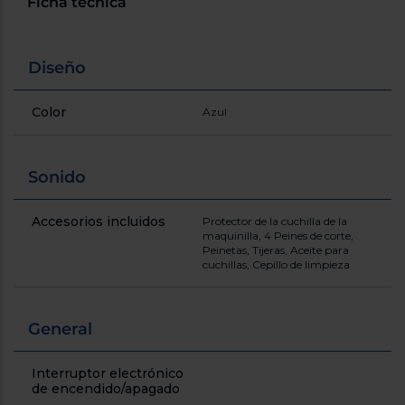
Ficha técnica
cercanos
Priorizamos
la entrega
con
Diseño
nuestros
propios
instaladores
Color
Azul
Te
mostramos
tu tienda
más
cercana
Sonido
Ahorramos
en
combustible
Accesorios incluidos
Protector de la cuchilla de la
y
cuidamos
maquinilla, 4 Peines de corte,
el planeta
Peinetas, Tijeras, Aceite para
cuchillas, Cepillo de limpieza
VALIDAR
General
O
también
puedes:
Interruptor electrónico
de encendido/apagado
Iniciar