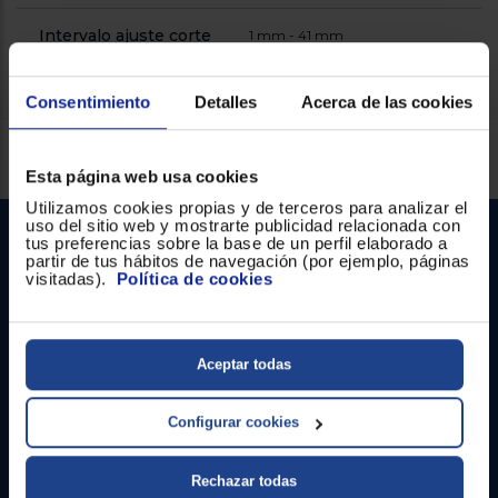
Registrarse
sesión
Intervalo ajuste corte
1 mm - 41 mm
Consentimiento
Detalles
Acerca de las cookies
Servicios Euronics disponibles
Esta página web usa cookies
Utilizamos cookies propias y de terceros para analizar el
uso del sitio web y mostrarte publicidad relacionada con
tus preferencias sobre la base de un perfil elaborado a
partir de tus hábitos de navegación (por ejemplo, páginas
visitadas).
Política de cookies
Aceptar todas
Contacto
Configurar cookies
Atención cliente
Formulario de contacto
Rechazar todas