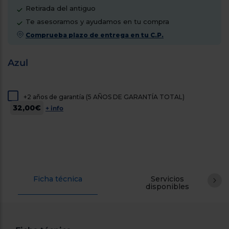
tá
Retirada del antiguo
ti
p
y
Te asesoramos y ayudamos en tu compra
us
lo
con
Comprueba plazo de entrega en tu C.P.
g
mejor
d
plazo
to
Azul
de
y
ar
entrega
+2 años de garantía (5 AÑOS DE GARANTÍA TOTAL)
¿Por
32,00€
+ info
qué
te
pedimos
tu
código
postal?
Ficha técnica
Servicios
disponibles
Productos
con
entrega
en
24
horas
y/o
los más