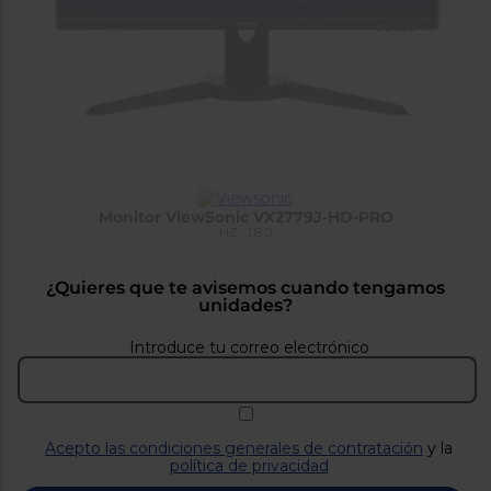
tá
ti
p
y
us
lo
con
g
mejor
d
plazo
to
de
y
ar
entrega
Monitor ViewSonic VX2779J-HD-PRO
¿Por
HZ : 180
qué
te
pedimos
¿Quieres que te avisemos cuando tengamos
tu
unidades?
código
postal?
Introduce tu correo electrónico
Productos
con
entrega
en
24
horas
y/o
Acepto las condiciones generales de contratación
y la
los más
política de privacidad
cercanos