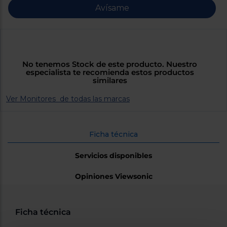
Priorizamos
Avísame
la entrega
con
nuestros
propios
instaladores
Te
mostramos
No tenemos Stock de este producto. Nuestro
tu tienda
especialista te recomienda estos productos
más
similares
cercana
Ahorramos
en
Ver Monitores de todas las marcas
combustible
y
cuidamos
el planeta
Ficha técnica
VALIDAR
Servicios disponibles
Opiniones Viewsonic
O
también
puedes:
Ficha técnica
Iniciar
Registrarse
sesión