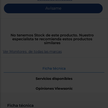
Priorizamos
la entrega
Avísame
con
nuestros
propios
instaladores
Te
mostramos
tu tienda
No tenemos Stock de este producto. Nuestro
más
especialista te recomienda estos productos
cercana
similares
Ahorramos
en
combustible
Ver Monitores de todas las marcas
y
cuidamos
el planeta
Ficha técnica
VALIDAR
Servicios disponibles
O
Opiniones Viewsonic
también
puedes:
Iniciar
Registrarse
Ficha técnica
sesión