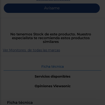
Priorizamos
la entrega
Avísame
con
nuestros
propios
instaladores
Te
mostramos
tu tienda
No tenemos Stock de este producto. Nuestro
más
especialista te recomienda estos productos
cercana
similares
Ahorramos
en
combustible
Ver Monitores de todas las marcas
y
cuidamos
el planeta
Ficha técnica
VALIDAR
Servicios disponibles
O
Opiniones Viewsonic
también
puedes:
Iniciar
Registrarse
Ficha técnica
sesión