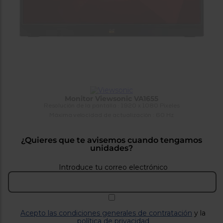
tá
ti
p
y
us
lo
con
g
mejor
d
plazo
to
de
y
ar
entrega
Monitor Viewsonic VA1655
¿Por
Resolución de la pantalla : 1920 x 1080 Pixeles
qué
Máxima velocidad de actualización : 60 Hz
te
pedimos
tu
¿Quieres que te avisemos cuando tengamos
código
unidades?
postal?
Introduce tu correo electrónico
Productos
con
entrega
en
24
horas
y/o
los más
Acepto las condiciones generales de contratación
y la
cercanos
política de privacidad