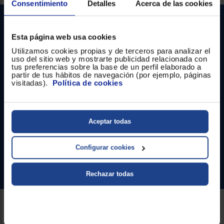
Registrarse
Consentimiento
Detalles
Acerca de las cookies
sesión
Esta página web usa cookies
Utilizamos cookies propias y de terceros para analizar el
uso del sitio web y mostrarte publicidad relacionada con
tus preferencias sobre la base de un perfil elaborado a
partir de tus hábitos de navegación (por ejemplo, páginas
visitadas).
Política de cookies
Contacto
Atención cliente
Aceptar todas
Formulario de contacto
¿Necesitas ayuda?
Configurar cookies
Ir al centro de ayuda
Rechazar todas
Sobre Euronics