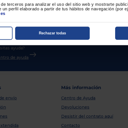
de terceros para analizar el uso del sitio web y mostrarte publi
 un perfil elaborado a partir de tus hábitos de navegación (por 
ies
Rechazar todas
sitas ayuda?
centro de ayuda
s
Más información
de envío
Centro de Ayuda
ión
Devoluciones
nes
Desistir del contrato aquí
extendida
Contacto