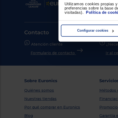
Utilizamos cookies propias y 
preferencias sobre la base de
visitadas).
Política de cook
Configurar cookies
Contacto
Atención cliente
¿Nece
Formulario de contacto
Ir al 
Sobre Euronics
Servicio
Quiénes somos
Métodos 
Nuestras tiendas
Financiac
Por qué comprar en Euronics
Promocio
Blog
Garantía 