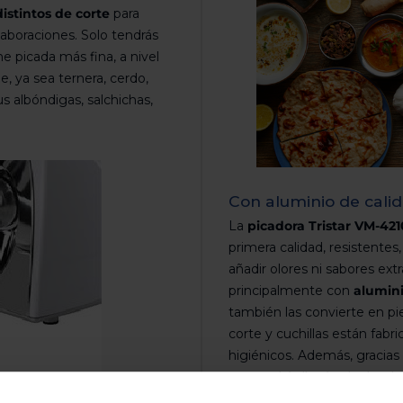
distintos de corte
para
laboraciones. Solo tendrás
e picada más fina, a nivel
, ya sea ternera, cerdo,
us albóndigas, salchichas,
Con aluminio de cali
La
picadora Tristar VM-42
primera calidad, resistentes
añadir olores ni sabores ext
principalmente con
alumin
también las convierte en pie
corte y cuchillas están fabr
higiénicos. Además, gracias
asa
, podrás llevártela dond