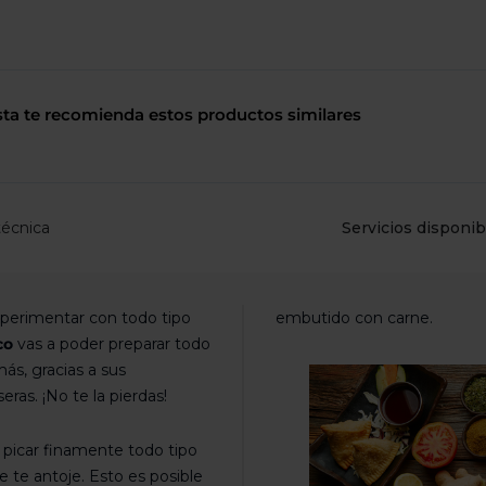
de
dispositivos
táctiles
pueden
usar
los
sta te recomienda estos productos similares
gestos
de
tocar
y
arrastrar.
técnica
Servicios disponib
xperimentar con todo tipo
embutido con carne.
nco
vas a poder preparar todo
ás, gracias a sus
ras. ¡No te la pierdas!
r picar finamente todo tipo
 te antoje. Esto es posible