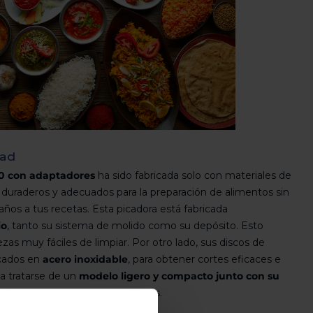
dad
10 con adaptadores
ha sido fabricada solo con materiales de
, duraderos y adecuados para la preparación de alimentos sin
raños a tus recetas. Esta picadora está fabricada
io
, tanto su sistema de molido como su depósito. Esto
zas muy fáciles de limpiar. Por otro lado, sus discos de
icados en
acero inoxidable
, para obtener cortes eficaces e
 a tratarse de un
modelo ligero y compacto junto con su
e desees para preparar tus recetas.