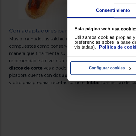
Consentimiento
Esta página web usa cookie
Con adaptadores para platos deliciosos
Utilizamos cookies propias y 
Muy a menudo, las salchichas que compramos en el super
preferencias sobre la base de
compuestos como conservantes y edulcorantes, así como 
visitadas).
Política de cook
manera que finalmente su porcentaje de carne es muy redu
recomendable a nivel nutricional. Con la nueva
picadora Tri
discos de corte
vas a poder preparar tus propias salchichas
Configurar cookies
picadora cuenta con dos
adaptadores
, uno perfecto para 
y otro para preparar recetas como el
kibbe
libanés, un deli