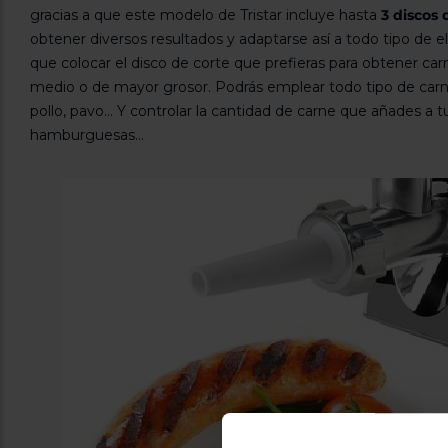
gracias a que este modelo de Tristar incluye hasta
3 discos 
obtener diversos resultados y adaptarse así a todo tipo de e
que colocar el disco de corte que prefieras para obtener carn
medio o de mayor grosor. Podrás emplear todo tipo de carne
pollo, pavo... Y controlar la cantidad de carne que añades a t
hamburguesas...