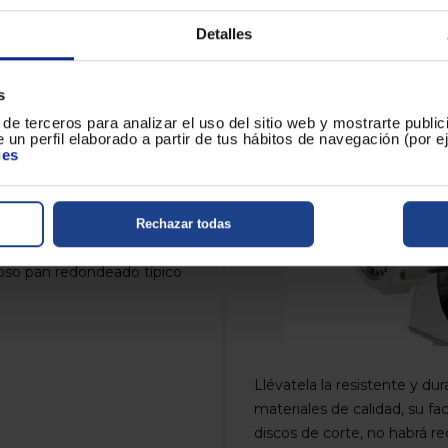
Detalles
s
de terceros para analizar el uso del sitio web y mostrarte publi
mercado cuentan con
 un perfil elaborado a partir de tus hábitos de navegación (por 
con mucha grasa, de
ies
cido y un alimento poco
star VM-4210 con tres
 caseras como desees. Esta
Rechazar todas
embutir carne en
salchichas
,
cioso pan redondeado típico
Llévatela la resistente y du
materiales de calidad, su fa
discos de corte, no habrá re