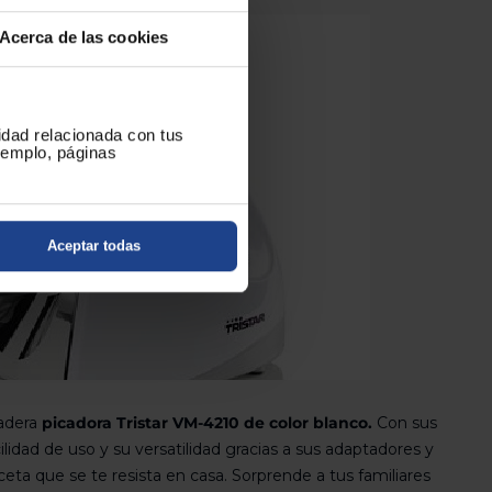
Acerca de las cookies
cidad relacionada con tus
ejemplo, páginas
Aceptar todas
radera
picadora Tristar VM-4210 de color blanco.
Con sus
cilidad de uso y su versatilidad gracias a sus adaptadores y
ceta que se te resista en casa. Sorprende a tus familiares