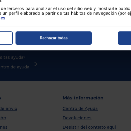
s
de terceros para analizar el uso del sitio web y mostrarte publi
 un perfil elaborado a partir de tus hábitos de navegación (por 
ies
Rechazar todas
sitas ayuda?
centro de ayuda
s
Más información
de envío
Centro de Ayuda
ión
Devoluciones
nes
Desistir del contrato aquí