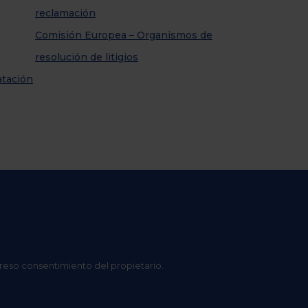
reclamación
Comisión Europea – Organismos de
resolución de litigios
atación
preso consentimiento del propietario.