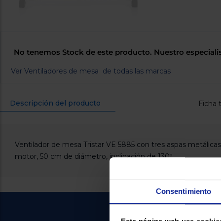
No tenemos Stock de este producto. Nuestro especiali
Ver Ventiladores de mesa de todas las marcas
Descripción del producto
Ficha 
Ventilador de mesa Tristar VE 5885 con tres aspas metálica
motor, 50 cm de diámetro, inclinación de 130º.
Consentimiento