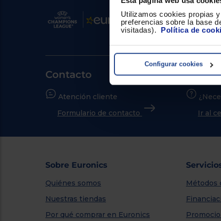
Esta página web usa cookie
Utilizamos cookies propias y 
preferencias sobre la base de
visitadas).
Política de cook
Configurar cookies
Contacto
Atención cliente
¿Nece
Formulario de contacto
Ir al 
Sobre Euronics
Servicio
Quiénes somos
Métodos 
Nuestras tiendas
Financiac
Por qué comprar en Euronics
Promocio