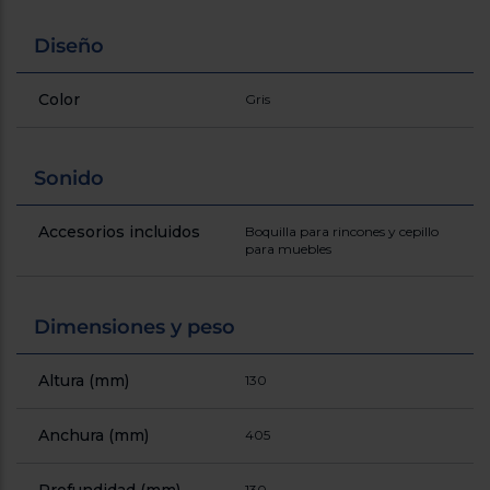
Registrarse
sesión
Diseño
Color
Gris
Sonido
Accesorios incluidos
Boquilla para rincones y cepillo
para muebles
Dimensiones y peso
Altura (mm)
130
Anchura (mm)
405
130