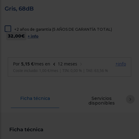
cercanos
Gris, 68dB
Priorizamos
la entrega
con
nuestros
propios
+2 años de garantía (5 AÑOS DE GARANTÍA TOTAL)
instaladores
32,00€
+ info
Te
mostramos
tu tienda
más
cercana
Ahorramos
en
combustible
y
cuidamos
el planeta
Ficha técnica
Servicios
VALIDAR
disponibles
O
también
puedes:
Ficha técnica
Iniciar