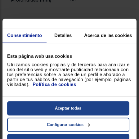
Profundidad (mm)
General
Consentimiento
Detalles
Acerca de las cookies
Asa
!
Autonomía
15 minutos
Esta página web usa cookies
Utilizamos cookies propias y de terceros para analizar el
Capacidad
0.55 litros
uso del sitio web y mostrarte publicidad relacionada con
tus preferencias sobre la base de un perfil elaborado a
partir de tus hábitos de navegación (por ejemplo, páginas
Nivel de ruido (dB)
68
visitadas).
Política de cookies
Prestaciones
Aspira sólidos y líquidos,
diferenciales
Compartimento para cable,
Aceptar todas
filtro lavable, Soporte de pared
Sin cables
Configurar cookies