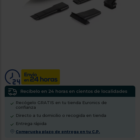
tá
ti
p
y
us
lo
con
g
mejor
d
plazo
to
de
y
ar
entrega
¿Por
qué
te
pedimos
tu
Recíbelo en 24 horas en cientos de localidades
código
Recógelo GRATIS en tu tienda Euronics de
postal?
confianza
Productos
Directo a tu domicilio o recogida en tienda
con
Entrega rápida
entrega
en
24
Comprueba plazo de entrega en tu C.P.
horas
y/o
los más