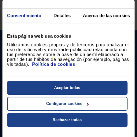
Registrarse
sesión
Servicios Euronics disponibles
Consentimiento
Detalles
Acerca de las cookies
Esta página web usa cookies
Utilizamos cookies propias y de terceros para analizar el
uso del sitio web y mostrarte publicidad relacionada con
tus preferencias sobre la base de un perfil elaborado a
partir de tus hábitos de navegación (por ejemplo, páginas
visitadas).
Política de cookies
Contacto
Aceptar todas
Atención cliente
Configurar cookies
Formulario de contacto
¿Necesitas ayuda?
Rechazar todas
Ir al centro de ayuda