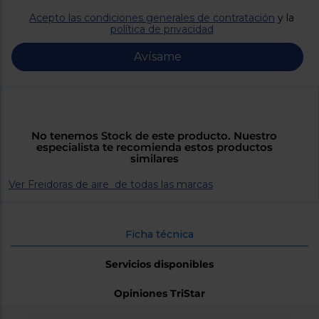
Priorizamos
la entrega
Acepto las condiciones generales de contratación
y la
con
política de privacidad
nuestros
propios
Avísame
instaladores
Te
mostramos
tu tienda
más
cercana
Ahorramos
No tenemos Stock de este producto. Nuestro
en
especialista te recomienda estos productos
combustible
similares
y
cuidamos
el planeta
Ver Freidoras de aire de todas las marcas
VALIDAR
Ficha técnica
O
también
Servicios disponibles
puedes:
Opiniones TriStar
Iniciar
Registrarse
sesión