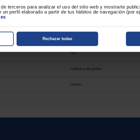
1.25
de terceros para analizar el uso del sitio web y mostrarte publi
 un perfil elaborado a partir de tus hábitos de navegación (por 
ies
12
Rechazar todas
750
Cafetera de goteo
Molido