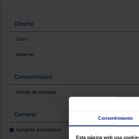
Diseño
Color
Material
Conectividad
Voltaje de entrada
General
Consentimiento
Apagado automático
!
Esta página web usa cookie