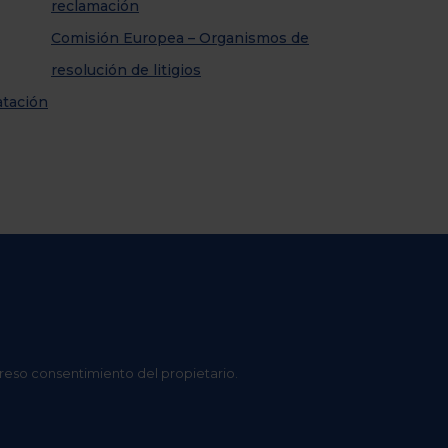
reclamación
Comisión Europea – Organismos de
resolución de litigios
atación
preso consentimiento del propietario.