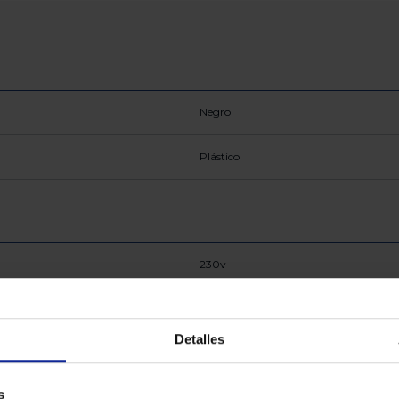
Negro
Plástico
230v
Detalles
s