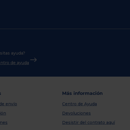
sitas ayuda?
centro de ayuda
s
Más información
de envío
Centro de Ayuda
ión
Devoluciones
nes
Desistir del contrato aquí