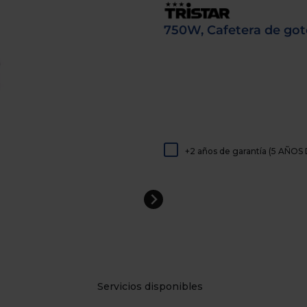
de
dispositivos
750W, Cafetera de gote
táctiles
pueden
usar
los
gestos
de
tocar
y
arrastrar.
+2 años de garantía (5 AÑ
Servicios disponibles