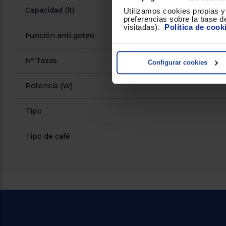
Capacidad (lt)
Utilizamos cookies propias y 
preferencias sobre la base de
visitadas).
Política de cook
Función anti goteo
Nº Tazas
Configurar cookies
Potencia (W)
Tipo
Tipo de café