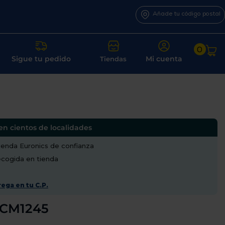
Añade tu código postal
0
Sigue tu pedido
Mi cuenta
Tiendas
en cientos de localidades
enda Euronics de confianza
recogida en tienda
ega en tu C.P.
r CM1245