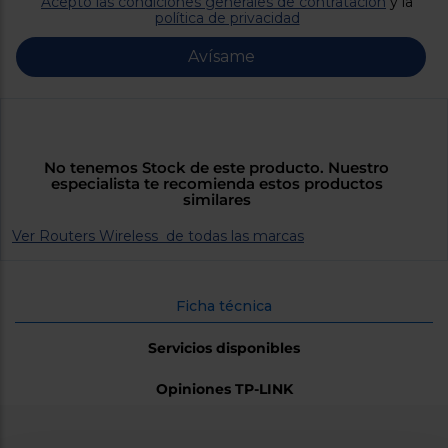
Acepto las condiciones generales de contratación
y la
Priorizamos
política de privacidad
la entrega
con
nuestros
Avísame
propios
instaladores
Te
mostramos
tu tienda
más
cercana
No tenemos Stock de este producto. Nuestro
Ahorramos
especialista te recomienda estos productos
en
similares
combustible
y
cuidamos
Ver Routers Wireless de todas las marcas
el planeta
VALIDAR
Ficha técnica
Servicios disponibles
O
también
puedes:
Opiniones TP-LINK
Iniciar
Registrarse
sesión