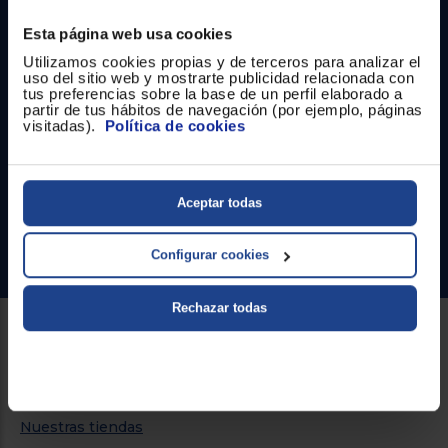
Registrarse
sesión
Esta página web usa cookies
Utilizamos cookies propias y de terceros para analizar el
uso del sitio web y mostrarte publicidad relacionada con
Contacto
tus preferencias sobre la base de un perfil elaborado a
partir de tus hábitos de navegación (por ejemplo, páginas
visitadas).
Política de cookies
Atención cliente
Formulario de contacto
Aceptar todas
¿Necesitas ayuda?
Ir al centro de ayuda
Configurar cookies
Rechazar todas
Sobre Euronics
Quiénes somos
Nuestras tiendas