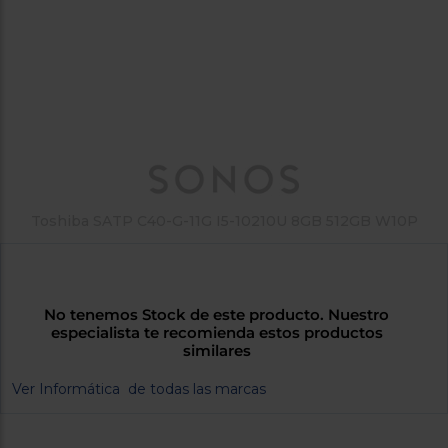
tá
ti
p
y
us
lo
con
g
mejor
d
plazo
to
de
y
ar
entrega
¿Por
Toshiba SATP C40-G-11G I5-10210U 8GB 512GB W10P
qué
te
pedimos
tu
código
No tenemos Stock de este producto. Nuestro
postal?
especialista te recomienda estos productos
similares
Productos
con
Ver Informática de todas las marcas
entrega
en
24
horas
y/o
los más