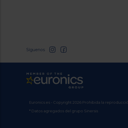
Síguenos
Euronics.es - Copyright 2026 Prohibida la reproducció
* Datos agregados del grupo Sinersis