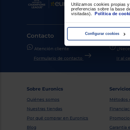
Utilizamos cookies propias y 
preferencias sobre la base de
visitadas).
Política de cook
Configurar cookies
Contacto
Atención cliente
¿Nece
Formulario de contacto
Ir al 
Sobre Euronics
Servicio
Quiénes somos
Métodos 
Nuestras tiendas
Financiac
Por qué comprar en Euronics
Promocio
Blog
Garantía 