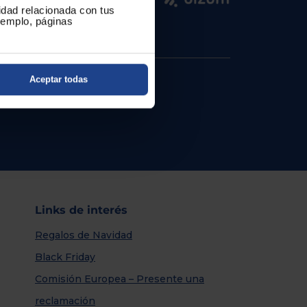
cidad relacionada con tus
ejemplo, páginas
Aceptar todas
Links de interés
Regalos de Navidad
Black Friday
Comisión Europea – Presente una
reclamación