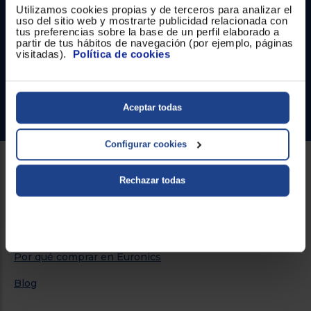
Registrarse
Utilizamos cookies propias y de terceros para analizar el
sesión
uso del sitio web y mostrarte publicidad relacionada con
Atención cliente
tus preferencias sobre la base de un perfil elaborado a
partir de tus hábitos de navegación (por ejemplo, páginas
visitadas).
Política de cookies
Formulario de contacto
¿Necesitas ayuda?
Ir al centro de ayuda
Aceptar todas
Configurar cookies
Sobre Euronics
Rechazar todas
Quiénes somos
Nuestras tiendas
Por qué comprar en Euronics
Blog