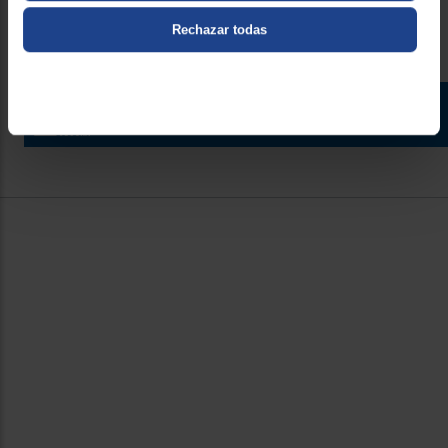
Rechazar todas
Contacto
Atención cliente
Formulario de contacto
¿Necesitas ayuda?
Ir al centro de ayuda