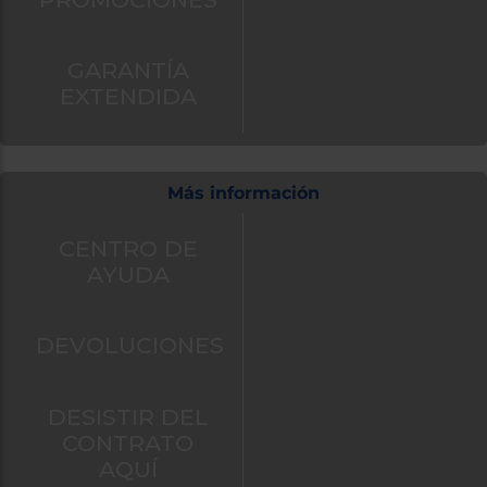
también
puedes:
GARANTÍA
Iniciar
Registrarse
EXTENDIDA
sesión
Más información
CENTRO DE
AYUDA
DEVOLUCIONES
DESISTIR DEL
CONTRATO
AQUÍ