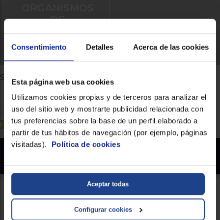
ORGANISMOS
DE
RESOLUCIÓN
DE LITIGIOS
Consentimiento
Detalles
Acerca de las cookies
Síguenos
Esta página web usa cookies
Utilizamos cookies propias y de terceros para analizar el
uso del sitio web y mostrarte publicidad relacionada con
tus preferencias sobre la base de un perfil elaborado a
partir de tus hábitos de navegación (por ejemplo, páginas
visitadas).
Política de cookies
Euronics.es - Copyright 2026 Prohibida la reproducción total o parcial del contenido
aparecido en este sitio web, sin el expreso consentimiento del propietario.
* Datos agregados del grupo Sinersis
Aceptar todas
Configurar cookies