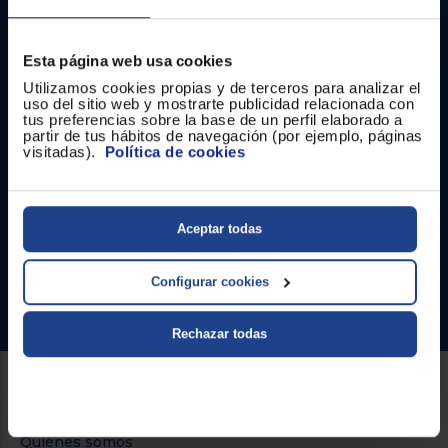
Registrarse
sesión
Esta página web usa cookies
Utilizamos cookies propias y de terceros para analizar el
uso del sitio web y mostrarte publicidad relacionada con
tus preferencias sobre la base de un perfil elaborado a
partir de tus hábitos de navegación (por ejemplo, páginas
Contacto
visitadas).
Política de cookies
Atención cliente
Formulario de contacto
Aceptar todas
¿Necesitas ayuda?
Configurar cookies
Ir al centro de ayuda
Rechazar todas
Sobre Euronics
Quiénes somos