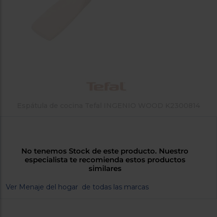
tá
ti
p
y
us
lo
con
g
mejor
d
plazo
to
de
y
ar
entrega
¿Por
Espátula de cocina Tefal INGENIO WOOD K2300814
qué
te
pedimos
tu
código
No tenemos Stock de este producto. Nuestro
especialista te recomienda estos productos
postal?
similares
Productos
con
Ver Menaje del hogar de todas las marcas
entrega
en
24
horas
y/o
los más