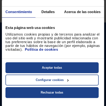
Registrarse
sesión
Servicios Euronics disponibles
Consentimiento
Detalles
Acerca de las cookies
Esta página web usa cookies
Utilizamos cookies propias y de terceros para analizar el
uso del sitio web y mostrarte publicidad relacionada con
tus preferencias sobre la base de un perfil elaborado a
partir de tus hábitos de navegación (por ejemplo, páginas
visitadas).
Política de cookies
Contacto
Aceptar todas
Atención cliente
Configurar cookies
Formulario de contacto
¿Necesitas ayuda?
Rechazar todas
Ir al centro de ayuda