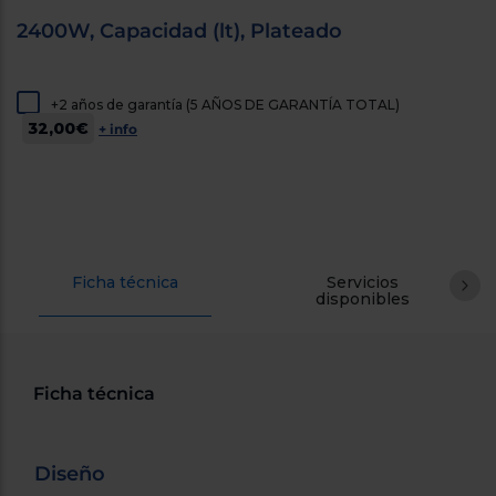
cercanos
2400W, Capacidad (lt), Plateado
Priorizamos
la entrega
con
nuestros
propios
+2 años de garantía (5 AÑOS DE GARANTÍA TOTAL)
instaladores
32,00€
+ info
Te
mostramos
tu tienda
más
cercana
Ahorramos
en
combustible
y
cuidamos
Ficha técnica
Servicios
el planeta
disponibles
VALIDAR
Ficha técnica
O
también
puedes:
Diseño
Iniciar