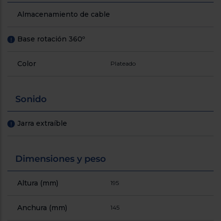
Registrarse
sesión
Almacenamiento de cable
Base rotación 360º
!
Color
Plateado
Sonido
Jarra extraíble
!
Dimensiones y peso
Altura (mm)
195
Anchura (mm)
145