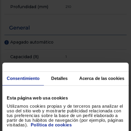
Profundidad (mm)
210
General
Apagado automático
!
Capacidad (lt)
1
Fácil de limpiar
Consentimiento
Detalles
Acerca de las cookies
Filtro extraíble
!
Esta página web usa cookies
Función anti goteo
Utilizamos cookies propias y de terceros para analizar el
uso del sitio web y mostrarte publicidad relacionada con
Libre BPA
tus preferencias sobre la base de un perfil elaborado a
!
partir de tus hábitos de navegación (por ejemplo, páginas
visitadas).
Política de cookies
Luz LED
!