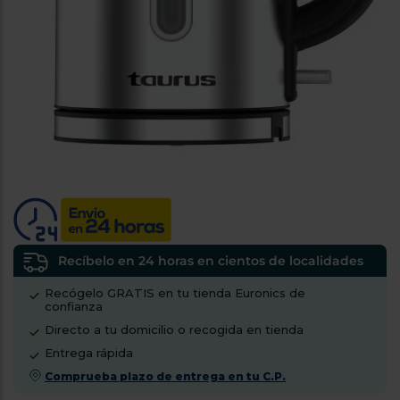
tá
ti
p
y
us
lo
con
g
mejor
d
plazo
to
de
y
ar
entrega
¿Por
qué
te
pedimos
tu
Recíbelo en 24 horas en cientos de localidades
código
Recógelo GRATIS en tu tienda Euronics de
postal?
confianza
Productos
Directo a tu domicilio o recogida en tienda
con
Entrega rápida
entrega
en
24
Comprueba plazo de entrega en tu C.P.
horas
y/o
los más