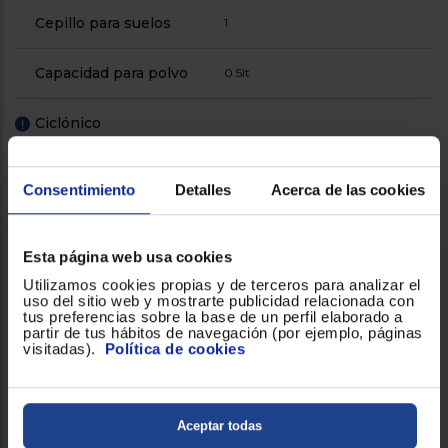
Cepillo para suelos
1
Capacidad para polvo
0.5lt
Ciclónico
!
Control de potencia
1
Consentimiento
Detalles
Acerca de las cookies
Filtración
Sistema de filtración HEPA
Esta página web usa cookies
Fregado inteligente
!
Utilizamos cookies propias y de terceros para analizar el
uso del sitio web y mostrarte publicidad relacionada con
tus preferencias sobre la base de un perfil elaborado a
Funciones
Aspiración y fregado inteligente
partir de tus hábitos de navegación (por ejemplo, páginas
visitadas).
Política de cookies
Nivel de ruido (dB)
74
Número de cepillos
3
Aceptar todas