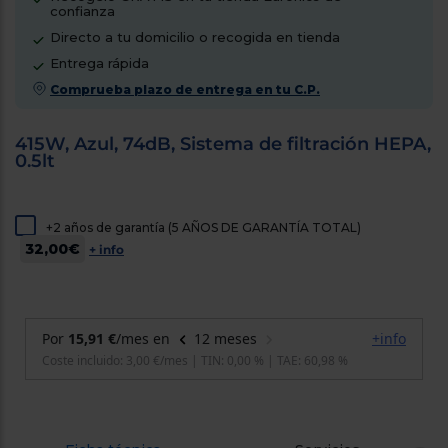
confianza
cercanos
Priorizamos
Directo a tu domicilio o recogida en tienda
la entrega
con
Entrega rápida
nuestros
Comprueba plazo de entrega en tu C.P.
propios
instaladores
Te
415W, Azul, 74dB, Sistema de filtración HEPA,
mostramos
tu tienda
0.5lt
más
cercana
Ahorramos
en
+2 años de garantía (5 AÑOS DE GARANTÍA TOTAL)
combustible
32,00€
+ info
y
cuidamos
el planeta
VALIDAR
O
también
puedes:
Iniciar