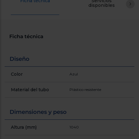
Ficha técnica
Servicios
Registrarse
sesión
disponibles
Ficha técnica
Diseño
Color
Azul
Material del tubo
Plástico resistente
Dimensiones y peso
Altura (mm)
1040