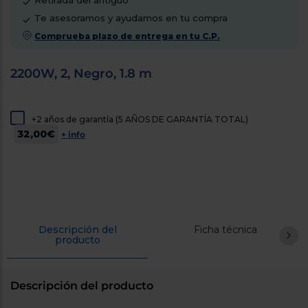
Retirada del antiguo
cercanos
Te asesoramos y ayudamos en tu compra
Priorizamos
la entrega
Comprueba plazo de entrega en tu C.P.
con
nuestros
propios
2200W, 2, Negro, 1.8 m
instaladores
Te
mostramos
tu tienda
más
+2 años de garantía (5 AÑOS DE GARANTÍA TOTAL)
cercana
32,00€
+ info
Ahorramos
en
combustible
y
cuidamos
el planeta
VALIDAR
Descripción del
Ficha técnica
producto
O
también
puedes:
Descripción del producto
Iniciar