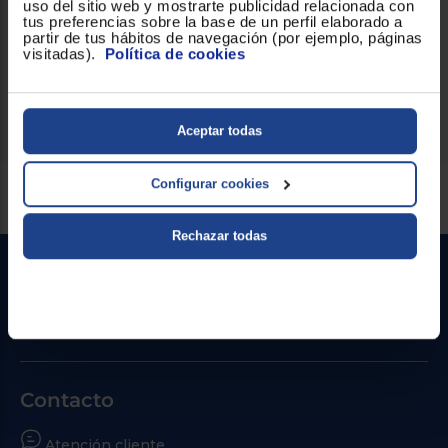
uso del sitio web y mostrarte publicidad relacionada con
1.8 m
día a día. El cable tiene una longitud de
, ofreciendo mayor
tus preferencias sobre la base de un perfil elaborado a
libertad de movimiento durante el uso.
partir de tus hábitos de navegación (por ejemplo, páginas
visitadas).
Política de cookies
Hazte con él y disfruta de la última tecnología en tu
hogar.
Aceptar todas
Configurar cookies
Servicios Euronics disponibles
Rechazar todas
Contacto
Atención cliente