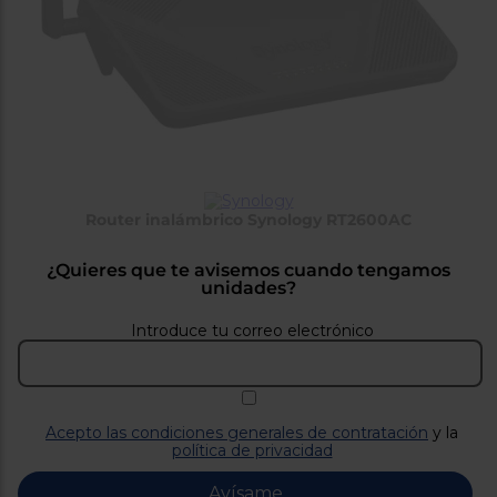
tá
ti
p
y
us
lo
con
g
mejor
d
plazo
to
de
y
ar
entrega
Router inalámbrico Synology RT2600AC
¿Por
qué
te
¿Quieres que te avisemos cuando tengamos
pedimos
unidades?
tu
código
Introduce tu correo electrónico
postal?
Productos
con
entrega
en
24
Acepto las condiciones generales de contratación
y la
horas
y/o
política de privacidad
los más
cercanos
Avísame