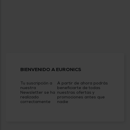
tá
ti
p
y
us
lo
con
g
mejor
d
plazo
to
de
y
ar
entrega
¿Por
qué
te
BIENVENIDO A EURONICS
pedimos
tu
Tu suscripción a
A partir de ahora podrás
código
nuestra
beneficiarte de todas
postal?
Newsletter se ha
nuestras ofertas y
realizado
promociones antes que
Productos
correctamente
nadie
con
entrega
en
24
horas
y/o
los más
cercanos