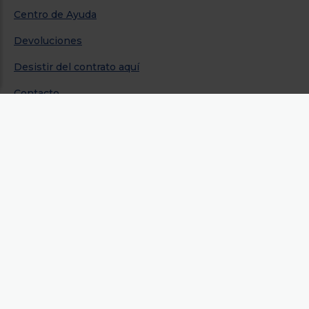
Centro de Ayuda
Devoluciones
Desistir del contrato aquí
Contacto
Política de privacidad
Aviso legal y condiciones de uso
Condiciones generales de contratación
Cookies
Links de interés
Regalos de Navidad
Black Friday