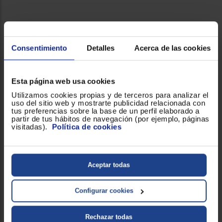
Priorizamos
la entrega
con
nuestros
propios
instaladores
Consentimiento
Detalles
Acerca de las cookies
Te
mostramos
tu tienda
más
cercana
Esta página web usa cookies
Ahorramos
Utilizamos cookies propias y de terceros para analizar el
en
uso del sitio web y mostrarte publicidad relacionada con
combustible
tus preferencias sobre la base de un perfil elaborado a
y
cuidamos
partir de tus hábitos de navegación (por ejemplo, páginas
el planeta
visitadas).
Política de cookies
VALIDAR
Aceptar todas
O
también
puedes:
Configurar cookies
Iniciar
Registrarse
sesión
Rechazar todas