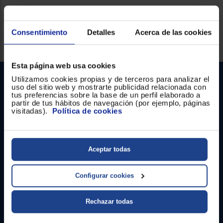
Registrarse
sesión
Consentimiento
Detalles
Acerca de las cookies
Servicios Euronics disponibles
Esta página web usa cookies
Utilizamos cookies propias y de terceros para analizar el
uso del sitio web y mostrarte publicidad relacionada con
tus preferencias sobre la base de un perfil elaborado a
partir de tus hábitos de navegación (por ejemplo, páginas
visitadas).
Política de cookies
Contacto
Aceptar todas
Atención cliente
Configurar cookies
Formulario de contacto
Rechazar todas
¿Necesitas ayuda?
Ir al centro de ayuda