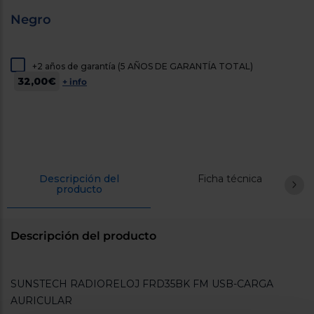
cercanos
Negro
Priorizamos
la entrega
con
nuestros
propios
+2 años de garantía (5 AÑOS DE GARANTÍA TOTAL)
instaladores
32,00€
+ info
Te
mostramos
tu tienda
más
cercana
Ahorramos
en
combustible
y
cuidamos
Descripción del
Ficha técnica
producto
el planeta
VALIDAR
Descripción del producto
O
también
SUNSTECH RADIORELOJ FRD35BK FM USB-CARGA
puedes:
AURICULAR
Iniciar