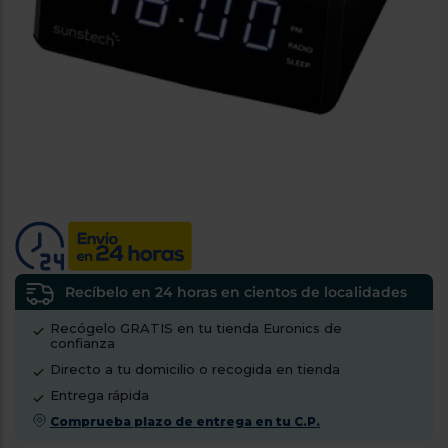
tá
ti
p
y
us
lo
con
g
mejor
d
plazo
to
de
y
ar
entrega
¿Por
qué
te
pedimos
tu
Recíbelo en 24 horas en cientos de localidades
código
Recógelo GRATIS en tu tienda Euronics de
postal?
confianza
Productos
Directo a tu domicilio o recogida en tienda
con
Entrega rápida
entrega
en
24
Comprueba plazo de entrega en tu C.P.
horas
y/o
los más