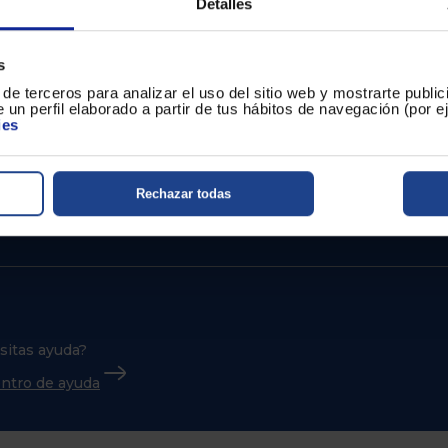
Detalles
afetales, junto con el agua
sabor afrutado, con cuerpo 
s
de terceros para analizar el uso del sitio web y mostrarte publi
 un perfil elaborado a partir de tus hábitos de navegación (por 
ies
Rechazar todas
sitas ayuda?
centro de ayuda