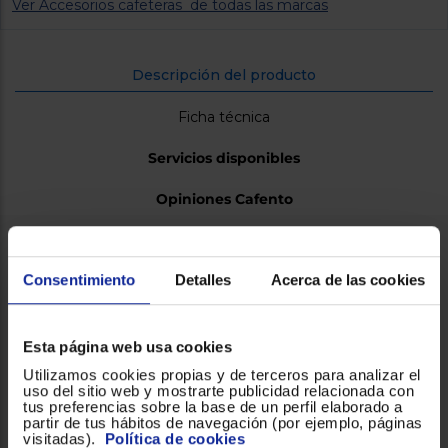
Ver Accesorios cafeteras de todas las marcas
Descripción del producto
Ficha técnica
Servicios disponibles
Opiniones Cafento
Descripción del producto
Consentimiento
Detalles
Acerca de las cookies
CAPSULA STRACTO CAFENTO CLASSICO ESTUCHE 10
UNID La presencia de los mejores Arábicas americanos
Esta página web usa cookies
imprimen un sabor suave limpio y con un ligero sabor
Utilizamos cookies propias y de terceros para analizar el
afrutado. Le acompaña un Arábica Africano, el Kenia, que le
uso del sitio web y mostrarte publicidad relacionada con
confiere un toque de acidez. El resultado es una mezcla
tus preferencias sobre la base de un perfil elaborado a
partir de tus hábitos de navegación (por ejemplo, páginas
que mantiene su consistencia y su carácter en el paladar.
visitadas).
Política de cookies