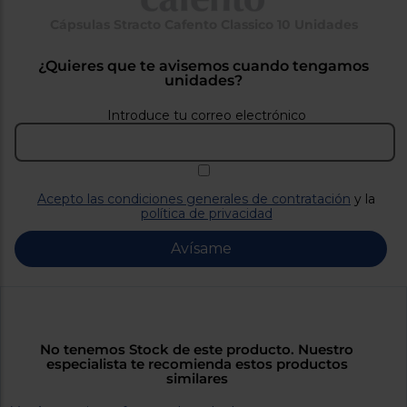
Priorizamos
la entrega
Cápsulas Stracto Cafento Classico 10 Unidades
con
nuestros
propios
¿Quieres que te avisemos cuando tengamos
instaladores
unidades?
Te
mostramos
Introduce tu correo electrónico
tu tienda
más
cercana
Ahorramos
en
combustible
Acepto las condiciones generales de contratación
y la
y
cuidamos
política de privacidad
el planeta
Avísame
VALIDAR
O
también
No tenemos Stock de este producto. Nuestro
puedes:
especialista te recomienda estos productos
similares
Iniciar
Registrarse
sesión