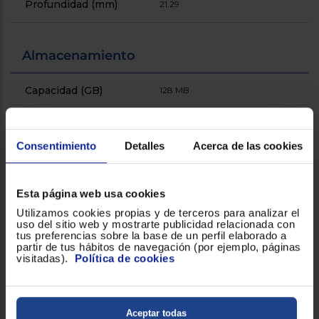
Profundidad (mm)
21.29
Almacenamiento
Capacidad (GB)
128 MB
General
Consentimiento
Detalles
Acerca de las cookies
Altavoz
Sí
Esta página web usa cookies
Brújula electrónica
Utilizamos cookies propias y de terceros para analizar el
uso del sitio web y mostrarte publicidad relacionada con
tus preferencias sobre la base de un perfil elaborado a
partir de tus hábitos de navegación (por ejemplo, páginas
Función de reloj
visitadas).
Política de cookies
GPS
!
Aceptar todas