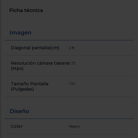
Registrarse
sesión
Ficha técnica
Imagen
Diagonal pantalla(cm)
2.8
Resolución cámara trasera
1.23
(Mpx)
Tamaño Pantalla
1.10
(Pulgadas)
Diseño
Color
Negro