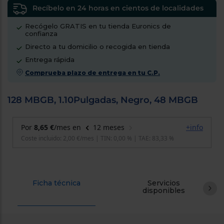
cercanos
Recíbelo en 24 horas en cientos de localidades
Priorizamos
la entrega
Recógelo GRATIS en tu tienda Euronics de
con
confianza
nuestros
Directo a tu domicilio o recogida en tienda
propios
instaladores
Entrega rápida
Te
mostramos
Comprueba plazo de entrega en tu C.P.
tu tienda
más
cercana
128 MBGB, 1.10Pulgadas, Negro, 48 MBGB
Ahorramos
en
combustible
y
cuidamos
el planeta
VALIDAR
Ficha técnica
Servicios
O
disponibles
también
puedes:
Iniciar