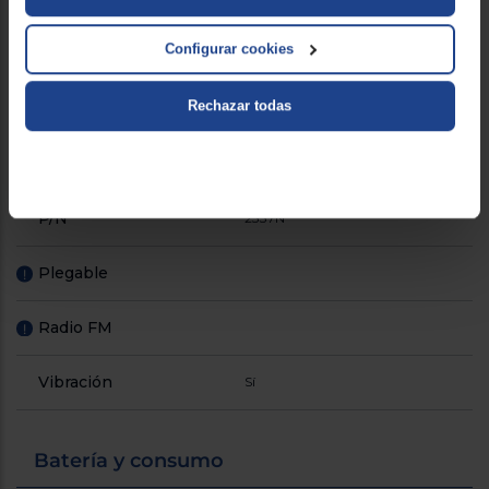
Identificador de llamadas
Configurar cookies
Manos libres
!
Rechazar todas
Memoria RAM (GB)
48 MB
Nivel de ruido (dB)
104
P/N
2337N
Plegable
!
Radio FM
!
Vibración
Sí
Batería y consumo