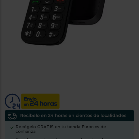
tá
ti
p
y
us
lo
con
g
mejor
d
plazo
to
de
y
ar
entrega
¿Por
qué
te
pedimos
tu
código
postal?
Productos
Recíbelo en 24 horas en cientos de localidades
con
entrega
Recógelo GRATIS en tu tienda Euronics de
en
24
confianza
horas
y/o
los más