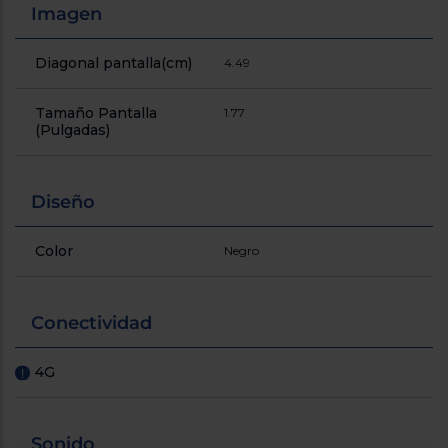
Registrarse
Imagen
sesión
Diagonal pantalla(cm)
4.49
Tamaño Pantalla
1.77
(Pulgadas)
Diseño
Color
Negro
Conectividad
4G
!
Sonido