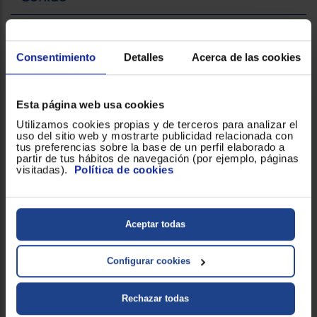
Auriculares
3.5 mm
Consentimiento
Detalles
Acerca de las cookies
Almacenamiento
Esta página web usa cookies
Capacidad (GB)
4
Utilizamos cookies propias y de terceros para analizar el
uso del sitio web y mostrarte publicidad relacionada con
tus preferencias sobre la base de un perfil elaborado a
partir de tus hábitos de navegación (por ejemplo, páginas
General
visitadas).
Política de cookies
Función
SOS
Aceptar todas
Radio FM
!
Configurar cookies
Batería y consumo
Rechazar todas