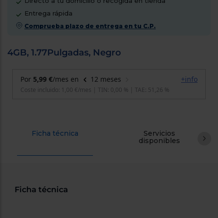
Directo a tu domicilio o recogida en tienda
cercanos
Entrega rápida
Priorizamos
la entrega
Comprueba plazo de entrega en tu C.P.
con
nuestros
propios
4GB, 1.77Pulgadas, Negro
instaladores
Te
mostramos
tu tienda
más
cercana
Ahorramos
en
combustible
y
cuidamos
el planeta
Ficha técnica
Servicios
disponibles
VALIDAR
O
Ficha técnica
también
puedes:
Iniciar