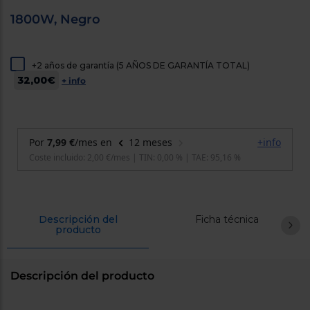
cercanos
1800W, Negro
Priorizamos
la entrega
con
nuestros
propios
+2 años de garantía (5 AÑOS DE GARANTÍA TOTAL)
instaladores
32,00€
+ info
Te
mostramos
tu tienda
más
cercana
Ahorramos
en
combustible
y
cuidamos
el planeta
Descripción del
Ficha técnica
VALIDAR
producto
O
también
Descripción del producto
puedes:
Iniciar