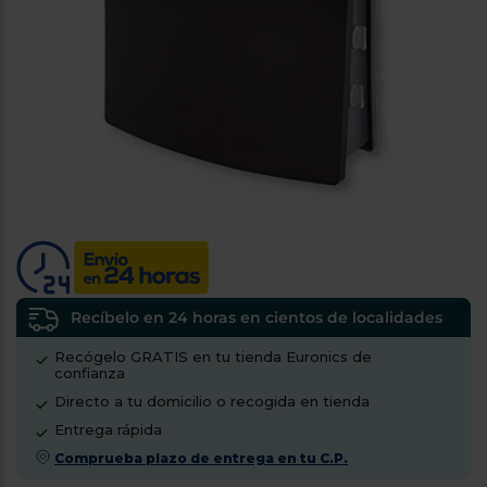
tá
ti
p
y
us
lo
con
g
mejor
d
plazo
to
de
y
ar
entrega
¿Por
qué
te
pedimos
tu
Recíbelo en 24 horas en cientos de localidades
código
Recógelo GRATIS en tu tienda Euronics de
postal?
confianza
Productos
Directo a tu domicilio o recogida en tienda
con
Entrega rápida
entrega
en
24
Comprueba plazo de entrega en tu C.P.
horas
y/o
los más