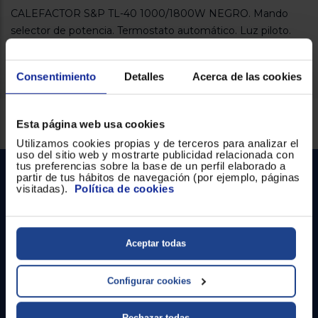
Registrarse
sesión
CALEFACTOR S&P TL-40 1000/1800W NEGRO. Mando
selector de potencia. Termostato automático. Luz piloto.
Asa para transporte. Filtro de aire. Instalación mural.
Consentimiento
Detalles
Acerca de las cookies
Servicios Euronics disponibles
Esta página web usa cookies
Utilizamos cookies propias y de terceros para analizar el
uso del sitio web y mostrarte publicidad relacionada con
tus preferencias sobre la base de un perfil elaborado a
partir de tus hábitos de navegación (por ejemplo, páginas
visitadas).
Política de cookies
Aceptar todas
Contacto
Configurar cookies
Atención cliente
Rechazar todas