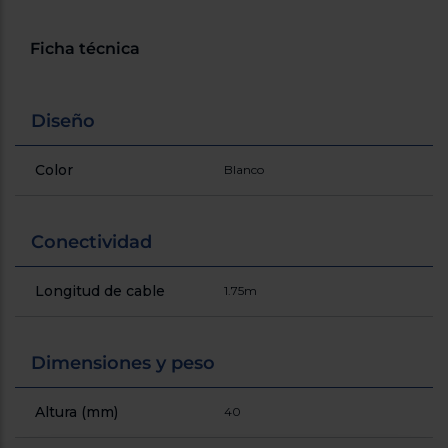
Registrarse
sesión
Ficha técnica
Diseño
Color
Blanco
Conectividad
Longitud de cable
1.75m
Dimensiones y peso
Altura (mm)
40