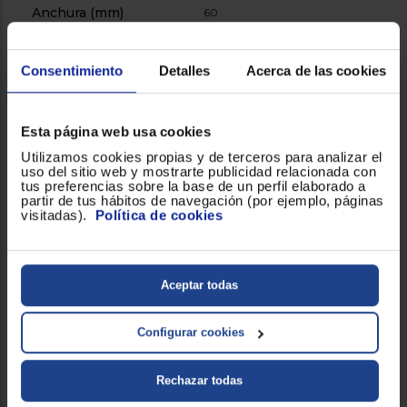
Anchura (mm)
60
Profundidad (mm)
270
Consentimiento
Detalles
Acerca de las cookies
General
Esta página web usa cookies
Utilizamos cookies propias y de terceros para analizar el
Apagado automático
!
uso del sitio web y mostrarte publicidad relacionada con
tus preferencias sobre la base de un perfil elaborado a
partir de tus hábitos de navegación (por ejemplo, páginas
Cable giratorio 360º
visitadas).
Política de cookies
!
Número de temperaturas
6
Aceptar todas
Potencia (W)
65
Configurar cookies
Temperatura máxima
230ºC
Rechazar todas
Tiempo de
60min