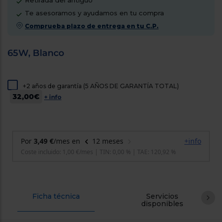
Retirada del antiguo
cercanos
Te asesoramos y ayudamos en tu compra
Priorizamos
la entrega
Comprueba plazo de entrega en tu C.P.
con
nuestros
propios
65W, Blanco
instaladores
Te
mostramos
tu tienda
más
+2 años de garantía (5 AÑOS DE GARANTÍA TOTAL)
cercana
32,00€
+ info
Ahorramos
en
combustible
y
cuidamos
el planeta
VALIDAR
O
también
Ficha técnica
Servicios
puedes:
disponibles
Iniciar