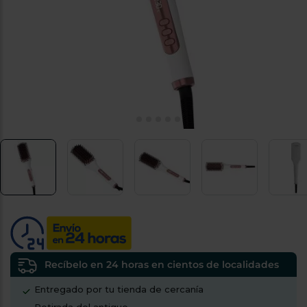
tá
ti
p
y
us
lo
con
g
mejor
d
plazo
to
de
y
ar
entrega
¿Por
qué
te
pedimos
tu
código
postal?
Productos
con
Recíbelo en 24 horas en cientos de localidades
entrega
en
24
Entregado por tu tienda de cercanía
horas
y/o
los más