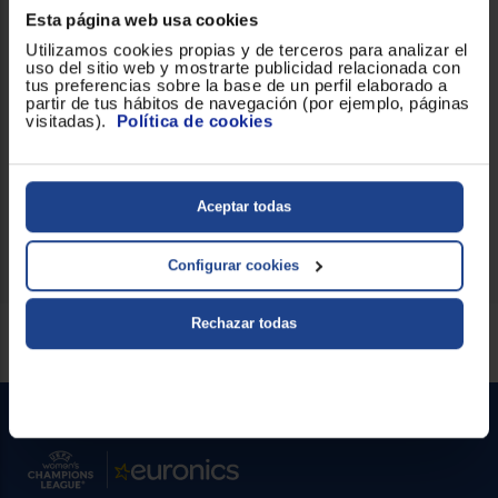
cabello mojado y seco.
Esta página web usa cookies
Accesorios y detalles útiles
Utilizamos cookies propias y de terceros para analizar el
uso del sitio web y mostrarte publicidad relacionada con
El set incluye cuatro accesorios que amplían las opciones de
tus preferencias sobre la base de un perfil elaborado a
peinado sin necesidad de herramientas adicionales. El modelo
partir de tus hábitos de navegación (por ejemplo, páginas
BLAST STYLE ESSENTIAL MD7407 incorpora prestaciones
visitadas).
Política de cookies
diferenciales pensadas para la practicidad cotidiana, como la
función de memoria y la pantalla LCD que muestran el estado
de uso de forma clara.
Disfruta de sus prestaciones desde el primer uso.
Aceptar todas
Configurar cookies
Rechazar todas
Servicios Euronics disponibles