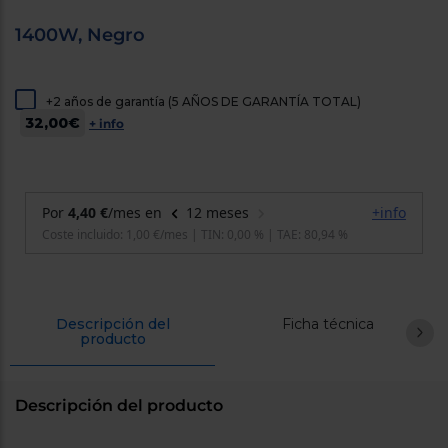
cercanos
Priorizamos
1400W, Negro
la entrega
con
nuestros
propios
+2 años de garantía (5 AÑOS DE GARANTÍA TOTAL)
instaladores
32,00€
+ info
Te
mostramos
tu tienda
más
cercana
Ahorramos
en
combustible
y
cuidamos
el planeta
VALIDAR
Descripción del
Ficha técnica
producto
O
también
Descripción del producto
puedes:
Iniciar