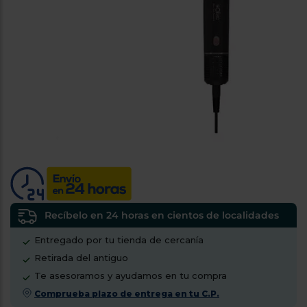
tá
ti
p
y
us
lo
con
g
mejor
d
plazo
to
de
y
ar
entrega
¿Por
qué
te
pedimos
tu
código
Recíbelo en 24 horas en cientos de localidades
postal?
Entregado por tu tienda de cercanía
Productos
Retirada del antiguo
con
entrega
Te asesoramos y ayudamos en tu compra
en
24
Comprueba plazo de entrega en tu C.P.
horas
y/o
los más