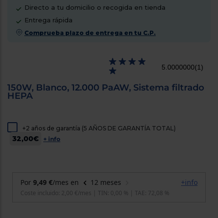
cercanos
Directo a tu domicilio o recogida en tienda
Priorizamos
Entrega rápida
la entrega
con
Comprueba plazo de entrega en tu C.P.
nuestros
propios
instaladores
Te
5.0000000
(1)
mostramos
tu tienda
más
150W, Blanco, 12.000 PaAW, Sistema filtrado
cercana
HEPA
Ahorramos
en
combustible
y
cuidamos
+2 años de garantía (5 AÑOS DE GARANTÍA TOTAL)
el planeta
32,00€
+ info
VALIDAR
O
también
puedes:
Iniciar