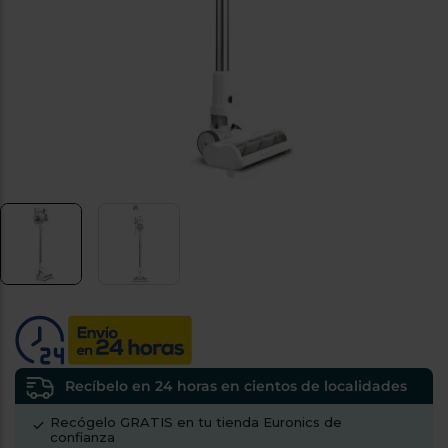
tá
ti
p
y
us
lo
con
g
mejor
d
plazo
to
de
y
ar
entrega
¿Por
qué
te
pedimos
tu
código
postal?
Productos
con
Recíbelo en 24 horas en cientos de localidades
entrega
en
24
Recógelo GRATIS en tu tienda Euronics de
horas
y/o
confianza
los más