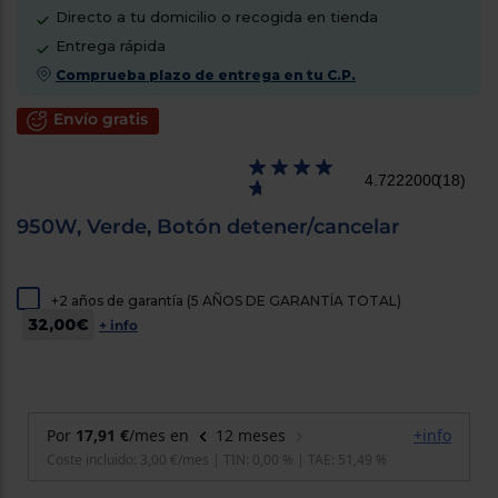
cercanos
Directo a tu domicilio o recogida en tienda
Priorizamos
Entrega rápida
la entrega
con
Comprueba plazo de entrega en tu C.P.
nuestros
propios
Envío gratis
instaladores
Te
mostramos
tu tienda
4.7222000
(18)
más
cercana
950W, Verde, Botón detener/cancelar
Ahorramos
en
combustible
y
cuidamos
el planeta
+2 años de garantía (5 AÑOS DE GARANTÍA TOTAL)
32,00€
+ info
VALIDAR
O
también
puedes:
Iniciar