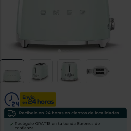
tá
ti
p
y
us
lo
con
g
mejor
d
plazo
to
de
y
ar
entrega
¿Por
qué
te
pedimos
tu
código
postal?
Productos
con
Recíbelo en 24 horas en cientos de localidades
entrega
en
24
Recógelo GRATIS en tu tienda Euronics de
horas
y/o
confianza
los más