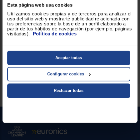
Funcionalidad y uso diario
Esta página web usa cookies
La tostadora cuenta con seis niveles de tostado que te permiten
Utilizamos cookies propias y de terceros para analizar el
ajustar el grado de dorado según tu preferencia. Dispone de
uso del sitio web y mostrarte publicidad relacionada con
dos ranuras para tostar dos rebanadas a la vez, una bandeja
tus preferencias sobre la base de un perfil elaborado a
extraíble para migas que facilita la limpieza y un botón de
partir de tus hábitos de navegación (por ejemplo, páginas
detener/cancelar para mayor control durante el proceso.
visitadas).
Política de cookies
Además incorpora funciones de descongelar y recalentar para
gestionar pan recién sacado del congelador o recuperar el
calor sin quemarlo.
No esperes más y añade innovación a tu casa.
Aceptar todas
Configurar cookies
Rechazar todas
Servicios Euronics disponibles