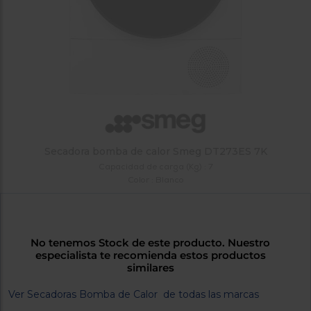
tá
ti
p
y
us
lo
con
g
mejor
d
plazo
to
de
y
ar
entrega
¿Por
Secadora bomba de calor Smeg DT273ES 7K
qué
Capacidad de carga (Kg) : 7
te
Color : Blanco
pedimos
tu
código
postal?
No tenemos Stock de este producto. Nuestro
Productos
especialista te recomienda estos productos
con
similares
entrega
en
24
Ver Secadoras Bomba de Calor de todas las marcas
horas
y/o
los más