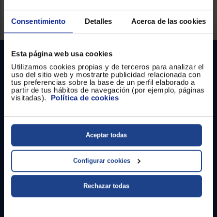
Registrarse
sesión
Servicios Euronics disponibles
Consentimiento
Detalles
Acerca de las cookies
Esta página web usa cookies
Utilizamos cookies propias y de terceros para analizar el
uso del sitio web y mostrarte publicidad relacionada con
tus preferencias sobre la base de un perfil elaborado a
partir de tus hábitos de navegación (por ejemplo, páginas
visitadas).
Política de cookies
Contacto
Aceptar todas
Atención cliente
Formulario de contacto
Configurar cookies
¿Necesitas ayuda?
Rechazar todas
Ir al centro de ayuda