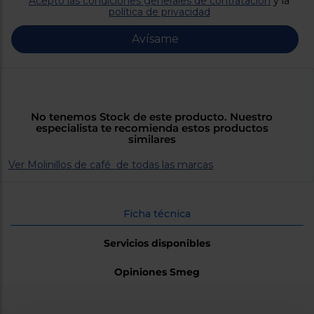
Acepto las condiciones generales de contratación
y la
Priorizamos
política de privacidad
la entrega
con
nuestros
Avísame
propios
instaladores
Te
mostramos
tu tienda
más
cercana
No tenemos Stock de este producto. Nuestro
Ahorramos
especialista te recomienda estos productos
en
similares
combustible
y
cuidamos
Ver Molinillos de café de todas las marcas
el planeta
VALIDAR
Ficha técnica
Servicios disponibles
O
también
puedes:
Opiniones Smeg
Iniciar
Registrarse
sesión