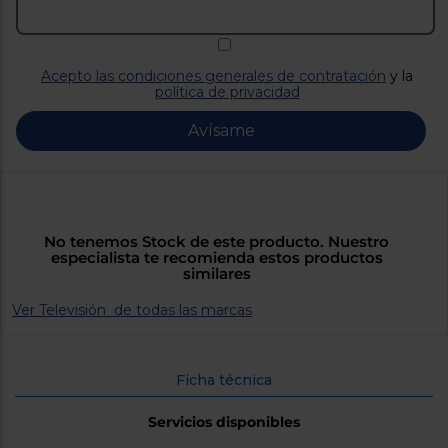
Priorizamos
la entrega
con
nuestros
propios
Acepto las condiciones generales de contratación
y la
instaladores
política de privacidad
Te
mostramos
tu tienda
Avísame
más
cercana
Ahorramos
en
combustible
y
cuidamos
No tenemos Stock de este producto. Nuestro
el planeta
especialista te recomienda estos productos
similares
VALIDAR
Ver Televisión de todas las marcas
O
también
Ficha técnica
puedes:
Servicios disponibles
Iniciar
Registrarse
sesión