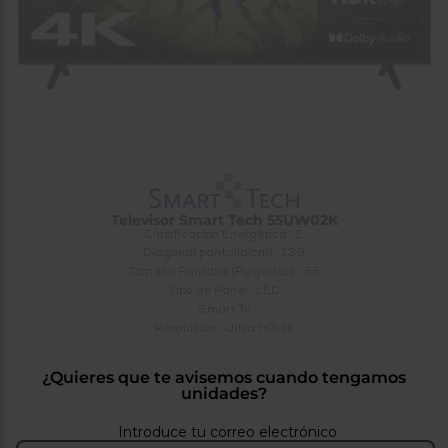
tá
ti
p
y
us
lo
con
g
mejor
d
plazo
to
de
y
ar
entrega
¿Por
Televisor Smart Tech 55UW02K
qué
Clasificación Energética : E
te
Diagonal pantalla(cm) : 139
pedimos
tu
Tamaño Pantalla (Pulgadas) : 55
código
Tipo de Panel : LED
postal?
Smart Tv
Resolución : Ultra HD 4K
Productos
con
entrega
¿Quieres que te avisemos cuando tengamos
en
24
unidades?
horas
y/o
los más
Introduce tu correo electrónico
cercanos