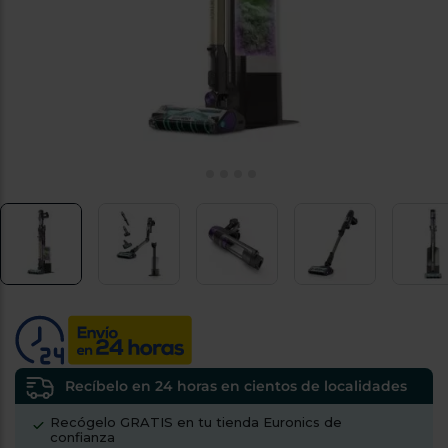
tá
ti
p
y
us
lo
con
g
mejor
d
plazo
to
de
y
ar
entrega
¿Por
qué
te
pedimos
tu
código
postal?
Productos
con
Recíbelo en 24 horas en cientos de localidades
entrega
en
24
Recógelo GRATIS en tu tienda Euronics de
horas
y/o
confianza
los más