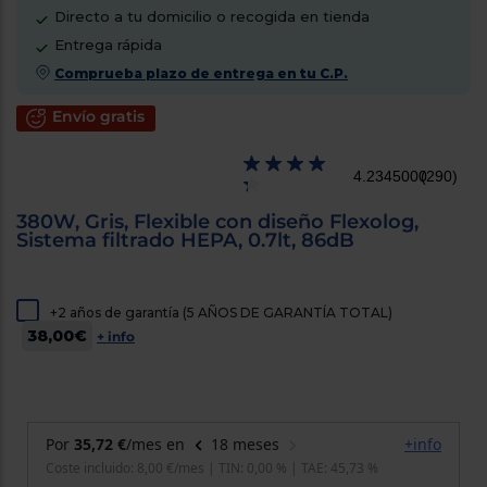
cercanos
Directo a tu domicilio o recogida en tienda
Priorizamos
Entrega rápida
la entrega
con
Comprueba plazo de entrega en tu C.P.
nuestros
propios
Envío gratis
instaladores
Te
mostramos
tu tienda
4.2345000
(290)
más
cercana
380W, Gris, Flexible con diseño Flexolog,
Ahorramos
Sistema filtrado HEPA, 0.7lt, 86dB
en
combustible
y
cuidamos
el planeta
+2 años de garantía (5 AÑOS DE GARANTÍA TOTAL)
38,00€
+ info
VALIDAR
O
también
puedes:
Iniciar