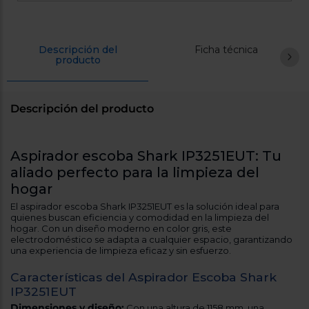
Registrarse
sesión
Descripción del
Ficha técnica
producto
Descripción del producto
Aspirador escoba Shark IP3251EUT: Tu
aliado perfecto para la limpieza del
hogar
El aspirador escoba Shark IP3251EUT es la solución ideal para
quienes buscan eficiencia y comodidad en la limpieza del
hogar. Con un diseño moderno en color gris, este
electrodoméstico se adapta a cualquier espacio, garantizando
una experiencia de limpieza eficaz y sin esfuerzo.
Características del Aspirador Escoba Shark
IP3251EUT
Dimensiones y diseño:
Con una altura de 1158 mm, una