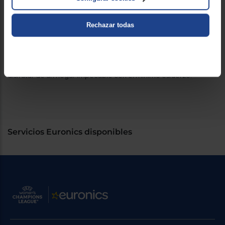
perfecta para hogares con niños o mascotas.
Instalación:
Rechazar todas
El aspirador escoba Shark IP3251EUT es de libre
instalación, lo que significa que puedes utilizarlo donde más lo
necesites sin restricciones.
¿Por qué elegir el Aspirador escoba Shark IP3251EUT?
Descubre todas sus ventajas y cómpralo al mejor precio para
disfrutar de un hogar impecable con el mínimo esfuerzo.
Servicios Euronics disponibles