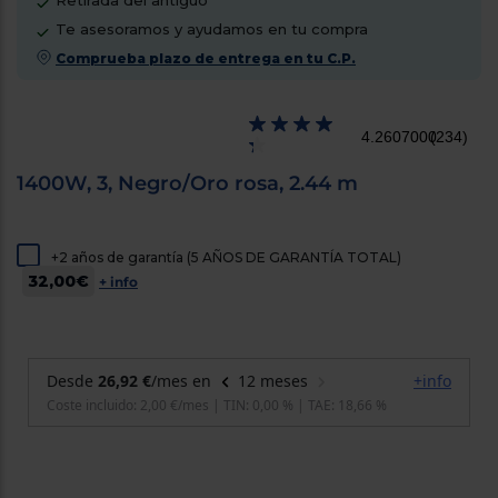
Retirada del antiguo
cercanos
Te asesoramos y ayudamos en tu compra
Priorizamos
la entrega
Comprueba plazo de entrega en tu C.P.
con
nuestros
propios
instaladores
4.2607000
(234)
Te
mostramos
tu tienda
1400W, 3, Negro/Oro rosa, 2.44 m
más
cercana
Ahorramos
en
+2 años de garantía (5 AÑOS DE GARANTÍA TOTAL)
combustible
32,00€
y
cuidamos
+ info
el planeta
VALIDAR
O
también
puedes:
Iniciar