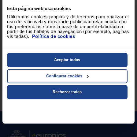
Diseño y manejo
Esta página web usa cookies
negro y oro rosa
De acabado en
, el moldeador presenta una
Utilizamos cookies propias y de terceros para analizar el
2,44 m
longitud de cable de
que aporta libertad de
uso del sitio web y mostrarte publicidad relacionada con
movimiento durante el peinado. Sus dimensiones, con una altura
tus preferencias sobre la base de un perfil elaborado a
343 mm
457 mm
de
y una anchura y profundidad de
, reflejan
partir de tus hábitos de navegación (por ejemplo, páginas
un diseño pensado para integrar varios accesorios sin sacrificar
visitadas).
Política de cookies
estabilidad ni facilidad de uso.
Si buscas un equipo que combine opciones de temperatura y
velocidad con una gama completa de accesorios para distintos
5 EN 1 HD446EU
estilos, el
ofrece esa versatilidad en un solo
Aceptar todas
dispositivo. Equipa tu cocina con lo mejor, ¡cómpralo ahora!
Configurar cookies
Rechazar todas
Servicios Euronics disponibles