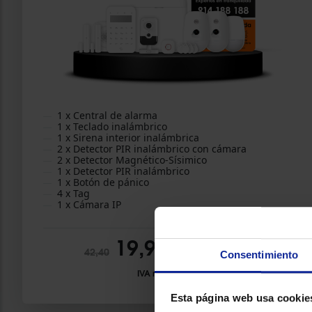
1 x Central de alarma
1 x Teclado inalámbrico
1 x Sirena interior inalámbrica
2 x Detector PIR inalámbrico con cámara
2 x Detector Magnético-Sísimico
1 x Detector PIR inalámbrico
1 x Botón de pánico
4 x Tag
1 x Cámara IP
19,90 €/mes
*
42,40
Consentimiento
IVA no incluido
Esta página web usa cookie