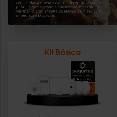
conectadas a nuestra Central Receptora de Alarmas
(CRA), lo que permite a nuestros técnicos vídeo-
verificar cualquier salto de alarma para dar aviso
inmediato a la policía.
Kit Básico