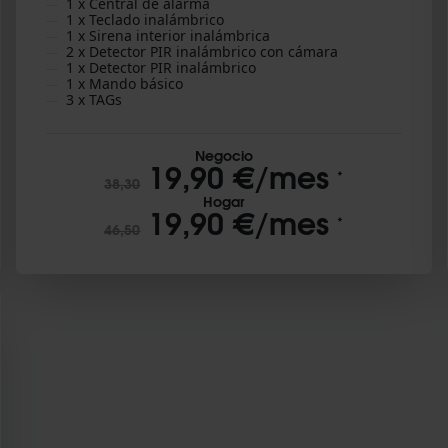
1 x Central de alarma
1 x Teclado inalámbrico
1 x Sirena interior inalámbrica
2 x Detector PIR inalámbrico con cámara
1 x Detector PIR inalámbrico
1 x Mando básico
3 x TAGs
Negocio
19,90 €/mes
*
38,30
Hogar
19,90 €/mes
*
46,50