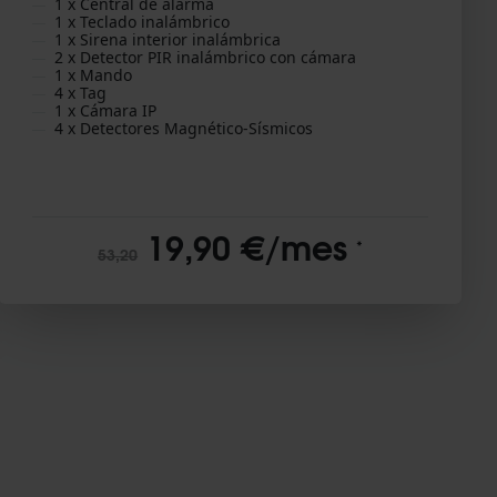
1 x Central de alarma
1 x Teclado inalámbrico
1 x Sirena interior inalámbrica
2 x Detector PIR inalámbrico con cámara
1 x Mando
4 x Tag
1 x Cámara IP
4 x Detectores Magnético-Sísmicos
19,90 €/mes
*
53,20