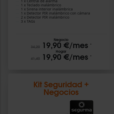
1 x Central de alarma
1 x Teclado inalámbrico
1 x Sirena interior inalámbrica
1 x Detector PIR inalámbrico con cámara
2 x Detector PIR inalámbrico
3 x TAGs
Negocio
19,90 €/mes
*
34,20
Hogar
19,90 €/mes
*
41,40
Kit Seguridad +
Negocios