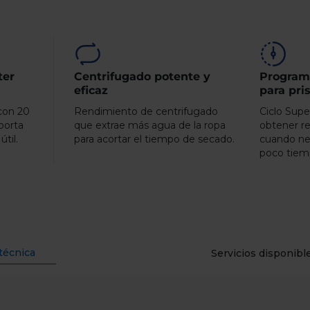
ter
Centrifugado potente y
Program
eficaz
para pri
 con 20
Rendimiento de centrifugado
Ciclo Supe
porta
que extrae más agua de la ropa
obtener re
útil.
para acortar el tiempo de secado.
cuando nec
poco tiem
técnica
Servicios disponibl