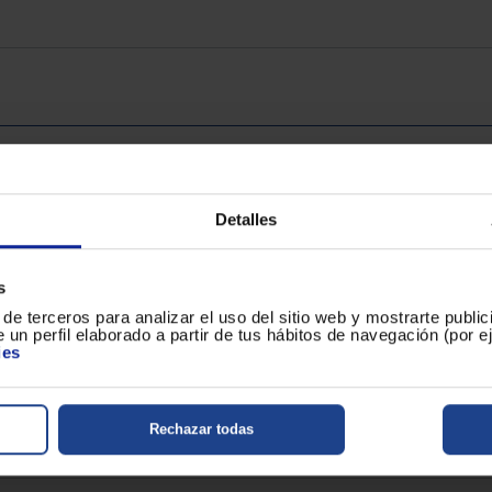
850
600
Detalles
72
s
de terceros para analizar el uso del sitio web y mostrarte publi
600
 un perfil elaborado a partir de tus hábitos de navegación (por 
ies
Rechazar todas
A