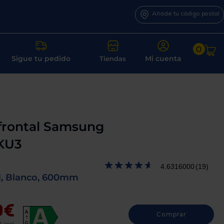
Añade tu código postal
0
Sigue tu pedido
Mi cuenta
Tiendas
frontal Samsung
KU3
4.6316000
(19)
M, Blanco, 600mm
9€
Comprar
A Incl.