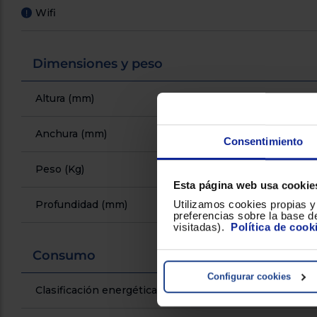
Wifi
!
Dimensiones y peso
Altura (mm)
Anchura (mm)
Consentimiento
Peso (Kg)
Esta página web usa cookie
Profundidad (mm)
Utilizamos cookies propias y 
preferencias sobre la base de
visitadas).
Política de cook
Consumo
Configurar cookies
Clasificación energética de ruido acustico