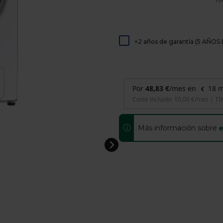
de
dispositivos
táctiles
pueden
usar
+2 años de garantía (5 AÑ
los
gestos
de
tocar
y
arrastrar.
ⓘ
Más información sobre
e