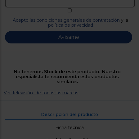
Priorizamos
la entrega
con
nuestros
Acepto las condiciones generales de contratación
y la
propios
política de privacidad
instaladores
Te
mostramos
Avísame
tu tienda
más
cercana
Ahorramos
en
combustible
y
cuidamos
No tenemos Stock de este producto. Nuestro
el planeta
especialista te recomienda estos productos
similares
VALIDAR
Ver Televisión de todas las marcas
O
también
Descripción del producto
puedes:
Ficha técnica
Iniciar
Registrarse
sesión