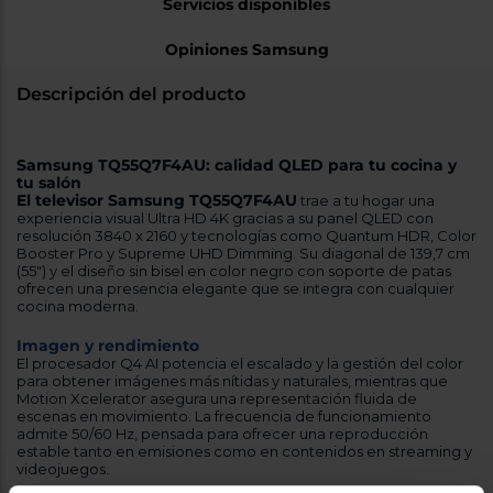
Servicios disponibles
Opiniones Samsung
Descripción del producto
Samsung TQ55Q7F4AU: calidad QLED para tu cocina y
tu salón
El televisor Samsung TQ55Q7F4AU
trae a tu hogar una
experiencia visual Ultra HD 4K gracias a su panel QLED con
resolución 3840 x 2160 y tecnologías como Quantum HDR, Color
Booster Pro y Supreme UHD Dimming. Su diagonal de 139,7 cm
(55") y el diseño sin bisel en color negro con soporte de patas
ofrecen una presencia elegante que se integra con cualquier
cocina moderna.
Imagen y rendimiento
El procesador Q4 AI potencia el escalado y la gestión del color
para obtener imágenes más nítidas y naturales, mientras que
Motion Xcelerator asegura una representación fluida de
escenas en movimiento. La frecuencia de funcionamiento
admite 50/60 Hz, pensada para ofrecer una reproducción
estable tanto en emisiones como en contenidos en streaming y
videojuegos.