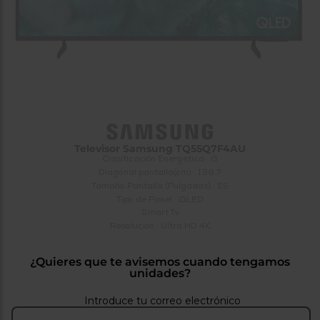
tá
ti
p
y
us
lo
con
g
mejor
d
plazo
to
de
y
ar
entrega
¿Por
Televisor Samsung TQ55Q7F4AU
qué
Clasificación Energética : G
te
Diagonal pantalla(cm) : 139.7
pedimos
Tamaño Pantalla (Pulgadas) : 55
tu
Tipo de Panel : QLED
código
Smart Tv
postal?
Resolución : Ultra HD 4K
Productos
con
¿Quieres que te avisemos cuando tengamos
entrega
unidades?
en
24
horas
y/o
los más
Introduce tu correo electrónico
cercanos