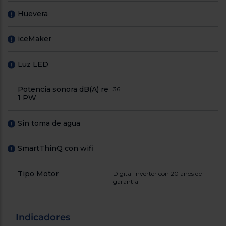
Huevera
!
iceMaker
!
Luz LED
!
Potencia sonora dB(A) re
36
1 PW
Sin toma de agua
!
SmartThinQ con wifi
!
Tipo Motor
Digital Inverter con 20 años de
garantía
Indicadores