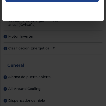
Clasificación energética
C
de ruido acustico
Consumo de energía
362
anual (Kwh/año)
Motor Inverter
!
Clasificación Energética
E
!
General
Alarma de puerta abierta
!
All-Around Cooling
!
Dispensador de hielo
!