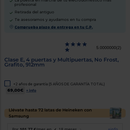
La puesta en marcha de tu elecrodoméstico más
cercanos
profesional
Priorizamos
Retirada del antiguo
la entrega
con
Te asesoramos y ayudamos en tu compra
nuestros
propios
Comprueba plazo de entrega en tu C.P.
instaladores
Te
mostramos
tu tienda
5.0000000
(2)
más
cercana
Clase E, 4 puertas y Multipuertas, No Frost,
Ahorramos
Grafito, 912mm
en
combustible
y
cuidamos
el planeta
+2 años de garantía (5 AÑOS DE GARANTÍA TOTAL)
69,00€
+ info
VALIDAR
O
Llévate hasta 72 latas de Heineken con
también
Samsung
puedes:
Iniciar