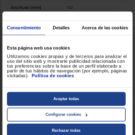
Anchura (mm)
912
Peso (Kg)
127
Consentimiento
Detalles
Acerca de las cookies
Profundidad (mm)
723
Esta página web usa cookies
Utilizamos cookies propias y de terceros para analizar el
Congelación
uso del sitio web y mostrarte publicidad relacionada con
tus preferencias sobre la base de un perfil elaborado a
partir de tus hábitos de navegación (por ejemplo, páginas
Capacidad neta del
259
visitadas).
Política de cookies
congelador (lt)
Número de
6
Aceptar todas
compartimientos del
congelador
Configurar cookies
Consumo
Rechazar todas