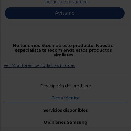
Priorizamos
política de privacidad
la entrega
con
Avísame
nuestros
propios
instaladores
Te
mostramos
tu tienda
más
No tenemos Stock de este producto. Nuestro
cercana
especialista te recomienda estos productos
Ahorramos
similares
en
combustible
Ver Monitores de todas las marcas
y
cuidamos
el planeta
VALIDAR
Descripción del producto
Ficha técnica
O
también
Servicios disponibles
puedes:
Opiniones Samsung
Iniciar
Registrarse
sesión