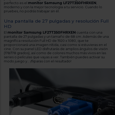
Registrarse
monitor Samsung LF27T350FHRXEN
perfecto es el
,
sesión
moderno y con la mejor tecnología a tu servicio. Cuando lo
pruebes, no podrás trabajar sin él.
Una pantalla de 27 pulgadas y resolución Full
HD
monitor Samsung LF27T350FHRXEN
El
cuenta con una
pantalla de 27 pulgadas y un tamaño de 68 cm. Además de una
magnífica resolución Full HD de 1920 x 1080, que te
proporcionará una imagen nítida, casi como si estuvieras en el
cine. Con su panel LED disfrutarás de amplios ángulos de visión
(178/178 grados), así como de colores muchos más vivos en las
series o películas que vayas a ver. También puedes activar su
modo juego y… ¡fliparas con el resultado!