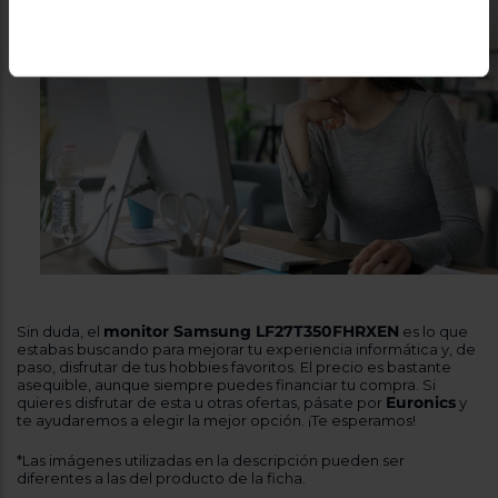
monitor Samsung LF27T350FHRXEN
Sin duda, el
es lo que
estabas buscando para mejorar tu experiencia informática y, de
paso, disfrutar de tus hobbies favoritos. El precio es bastante
asequible, aunque siempre puedes financiar tu compra. Si
Euronics
quieres disfrutar de esta u otras ofertas, pásate por
y
te ayudaremos a elegir la mejor opción. ¡Te esperamos!
*Las imágenes utilizadas en la descripción pueden ser
diferentes a las del producto de la ficha.