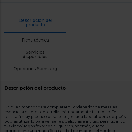
cercanos
Priorizamos
la entrega
con
Descripción del
nuestros
producto
propios
instaladores
Te
Ficha técnica
mostramos
tu tienda
más
Servicios
cercana
disponibles
Ahorramos
en
Opiniones Samsung
combustible
y
cuidamos
el planeta
Descripción del producto
VALIDAR
Un buen monitor para completar tu ordenador de mesa es
O
esencial si quieres desarrollar cómodamente tu trabajo. Te
también
resultará muy práctico durante tu jornada laboral, pero después
puedes:
podrás utilizarlo para ver series, películas e incluso para jugar con
tus videojuegos favoritos. Si quieres, además, que te
proporcione una magnífica calidad de imagen, el modelo
Iniciar