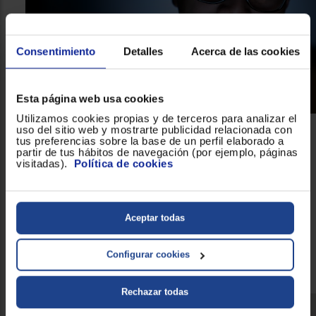
Consentimiento
Detalles
Acerca de las cookies
Esta página web usa cookies
Utilizamos cookies propias y de terceros para analizar el
uso del sitio web y mostrarte publicidad relacionada con
tus preferencias sobre la base de un perfil elaborado a
Un modelo que integra la tecnología más
partir de tus hábitos de navegación (por ejemplo, páginas
visitadas).
Política de cookies
puntera
monitor
Si todo esto te parece poco, recuerda que el
Samsung LF27T350FHRXEN
cuenta con la tecnología más
puntera del momento para que pasar tantas horas delante de la
pantalla de tu monitor no acabe pasando factura. Destaca el
Aceptar todas
Flicker Free y el Eye Saber. ¿Cuál es su función? La primera
reduce considerablemente el parpadeo de pantalla, que,
aunque no se perciba, existe y perjudica mucho la vista. Y el
Configurar cookies
segundo protegerá tus ojos gracias a un filtro azul y el control
del brillo.
Rechazar todas