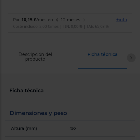
cercanos
Priorizamos
la entrega
con
nuestros
propios
instaladores
Te
mostramos
tu tienda
Descripción del
más
Ficha técnica
producto
cercana
Ahorramos
en
combustible
y
cuidamos
el planeta
Ficha técnica
VALIDAR
Dimensiones y peso
O
también
puedes:
Altura (mm)
150
Iniciar