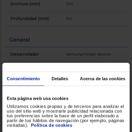
Registrarse
Anchura (mm)
200
sesión
Profundidad (mm)
100
General
Desarrollador
‎Samsung Foreign Versions
Número de jugadores
x1
Consentimiento
Detalles
Acerca de las cookies
Prestaciones
Compatible tanto con USB tipo
diferenciales
C como Micro USB, cinta para la
cabeza, controlador, pilas AAA
(2 uds)
Esta página web usa cookies
Utilizamos cookies propias y de terceros para analizar el
uso del sitio web y mostrarte publicidad relacionada con
Tecnología
‎Super Amoled
tus preferencias sobre la base de un perfil elaborado a
partir de tus hábitos de navegación (por ejemplo, páginas
visitadas).
Política de cookies