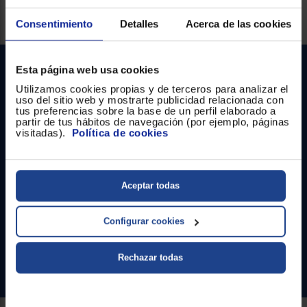
Registrarse
sesión
Servicios Euronics disponibles
Consentimiento
Detalles
Acerca de las cookies
Esta página web usa cookies
Utilizamos cookies propias y de terceros para analizar el
uso del sitio web y mostrarte publicidad relacionada con
tus preferencias sobre la base de un perfil elaborado a
partir de tus hábitos de navegación (por ejemplo, páginas
visitadas).
Política de cookies
Contacto
Aceptar todas
Atención cliente
Formulario de contacto
Configurar cookies
¿Necesitas ayuda?
Rechazar todas
Ir al centro de ayuda